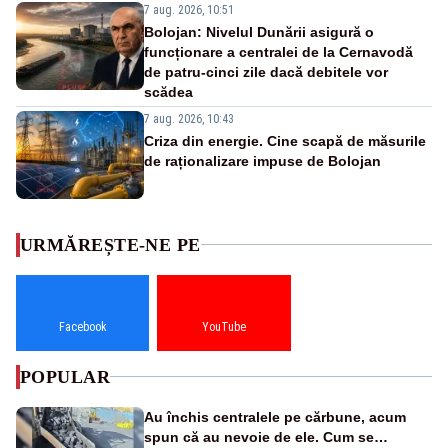
7 aug. 2026, 10:51
Bolojan: Nivelul Dunării asigură o
funcționare a centralei de la Cernavodă
de patru-cinci zile dacă debitele vor
scădea
7 aug. 2026, 10:43
Criza din energie. Cine scapă de măsurile
de raționalizare impuse de Bolojan
URMĂREȘTE-NE PE
Facebook
YouTube
POPULAR
Au închis centralele pe cărbune, acum
spun că au nevoie de ele. Cum se