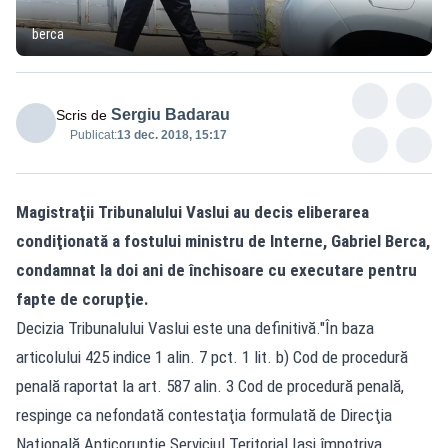
berca
Sergiu Badarau
Scris de
Publicat:
13 dec. 2018, 15:17
Magistraţii Tribunalului Vaslui au decis eliberarea
condiţionată a fostului ministru de Interne, Gabriel Berca,
condamnat la doi ani de închisoare cu executare pentru
fapte de corupţie.
Decizia Tribunalului Vaslui este una definitivă."În baza
articolului 425 indice 1 alin. 7 pct. 1 lit. b) Cod de procedură
penală raportat la art. 587 alin. 3 Cod de procedură penală,
respinge ca nefondată contestaţia formulată de Direcţia
Naţională Anticorupţie Serviciul Teritorial Iaşi împotriva