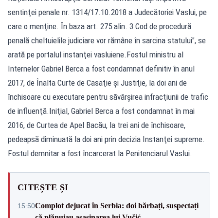
sentinţei penale nr. 1314/17.10.2018 a Judecătoriei Vaslui, pe
care o menţine. În baza art. 275 alin. 3 Cod de procedură
penală cheltuielile judiciare vor rămâne în sarcina statului", se
arată pe portalul instanţei vasluiene.Fostul ministru al
Internelor Gabriel Berca a fost condamnat definitiv în anul
2017, de Înalta Curte de Casaţie şi Justiţie, la doi ani de
închisoare cu executare pentru săvârşirea infracţiunii de trafic
de influenţă.Iniţial, Gabriel Berca a fost condamnat în mai
2016, de Curtea de Apel Bacău, la trei ani de închisoare,
pedeapsă diminuată la doi ani prin decizia Instanţei supreme.
Fostul demnitar a fost încarcerat la Penitenciarul Vaslui.
CITEȘTE ȘI
Complot dejucat în Serbia: doi bărbați, suspectați
15:50
că plănuiau asasinarea lui Vučić