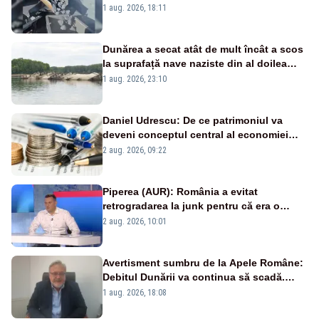
pasează vina în plină criză energetică
1 aug. 2026, 18:11
Dunărea a secat atât de mult încât a scos
la suprafață nave naziste din al doilea
război mondial
1 aug. 2026, 23:10
Daniel Udrescu: De ce patrimoniul va
deveni conceptul central al economiei
viitoare?
2 aug. 2026, 09:22
Piperea (AUR): România a evitat
retrogradarea la junk pentru că era o
catastrofă pentru bănci și fondurile de
2 aug. 2026, 10:01
pensii
Avertisment sumbru de la Apele Române:
Debitul Dunării va continua să scadă.
Cernavodă s-ar putea închide în 4 zile
1 aug. 2026, 18:08