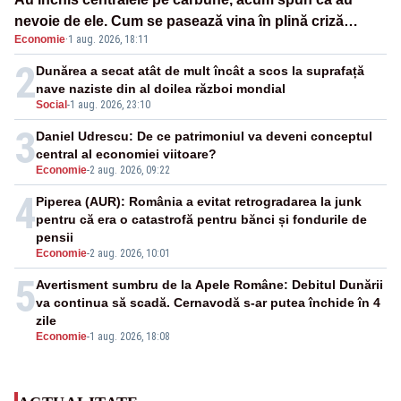
nevoie de ele. Cum se pasează vina în plină criză
Economie
·
1 aug. 2026, 18:11
energetică
2
Dunărea a secat atât de mult încât a scos la suprafață
nave naziste din al doilea război mondial
Social
-
1 aug. 2026, 23:10
3
Daniel Udrescu: De ce patrimoniul va deveni conceptul
central al economiei viitoare?
Economie
-
2 aug. 2026, 09:22
4
Piperea (AUR): România a evitat retrogradarea la junk
pentru că era o catastrofă pentru bănci și fondurile de
pensii
Economie
-
2 aug. 2026, 10:01
5
Avertisment sumbru de la Apele Române: Debitul Dunării
va continua să scadă. Cernavodă s-ar putea închide în 4
zile
Economie
-
1 aug. 2026, 18:08