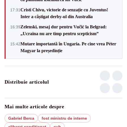
Cristi Chivu, victorie de senzație cu Juventus!
17:31
Inter a câștigat derby-ul din Australia
Zelenski, mesaj dur pentru Vučić la Belgrad:
16:39
„Ucraina nu are timp pentru scepticism”
Mutare importantă în Ungaria. Pe cine vrea Péter
15:42
Magyar la președinție
Distribuie articolul
Mai multe articole despre
Gabriel Berca
fost ministru de interne
eliberat conditionat
cub