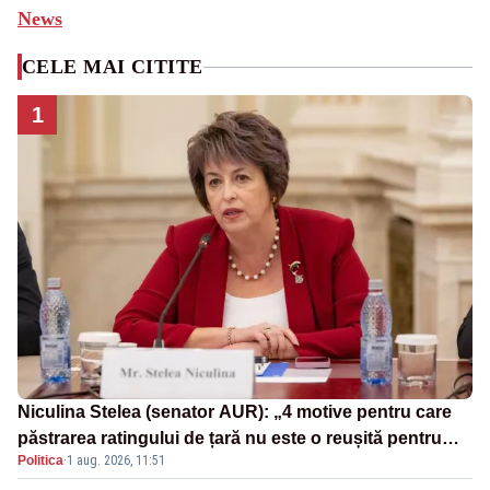
News
CELE MAI CITITE
1
Niculina Stelea (senator AUR): „4 motive pentru care
păstrarea ratingului de țară nu este o reușită pentru
Politica
·
1 aug. 2026, 11:51
Guvernul Bolojan”