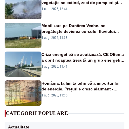
vegetație se extind, zeci de pompieri și
silvicultori se luptă cu flăcările - VIDEO
1 aug. 2026, 12:44
Mobilizare pe Dunărea Veche: se
pregătește devierea cursului fluviului
către Cernavodă – VIDEO
1 aug. 2026, 13:38
Criza energetică se acutizează. CE Oltenia
a oprit noaptea trecută un grup energetic
de la Rovinari
1 aug. 2026, 13:41
România, la limita tehnică a importurilor
de energie. Prețurile cresc alarmant -
Analiză Realitatea Plus
1 aug. 2026, 11:36
CATEGORII POPULARE
Actualitate