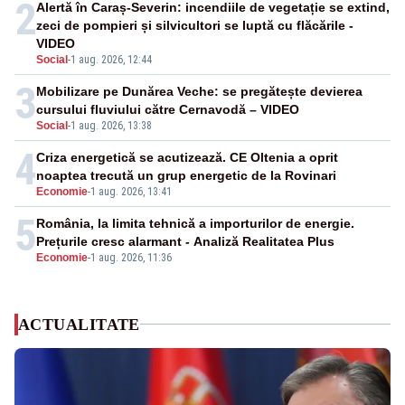
2
Alertă în Caraș-Severin: incendiile de vegetație se extind,
zeci de pompieri și silvicultori se luptă cu flăcările -
VIDEO
Social
-
1 aug. 2026, 12:44
3
Mobilizare pe Dunărea Veche: se pregătește devierea
cursului fluviului către Cernavodă – VIDEO
Social
-
1 aug. 2026, 13:38
4
Criza energetică se acutizează. CE Oltenia a oprit
noaptea trecută un grup energetic de la Rovinari
Economie
-
1 aug. 2026, 13:41
5
România, la limita tehnică a importurilor de energie.
Prețurile cresc alarmant - Analiză Realitatea Plus
Economie
-
1 aug. 2026, 11:36
ACTUALITATE