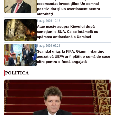
recomandat investițiilor. Un semnal
pozitiv, dar și un avertisment pentru
autorități
8 aug. 2026, 10:12
Atac masiv asupra Kievului după
sancțiunile SUA. Ce se întâmplă cu
apărarea antiaeriană a Ucrainei
8 aug. 2026, 09:22
Scandal uriaș la FIFA. Gianni Infantino,
acuzat că UEFA ar fi plătit o sumă de șase
cifre pentru o fostă angajată
POLITICA