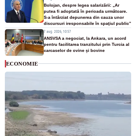
Bolojan, despre legea salarizării: „Ar
putea fi adoptată în perioada următoare.
S-a întârziat depunerea din cauza unor
discursuri iresponsabile în spaţiul public”
7 aug. 2026, 10:57
ANSVSA a negociat, la Ankara, un acord
pentru facilitarea tranzitului prin Turcia al
carcaselor de ovine și bovine
ECONOMIE