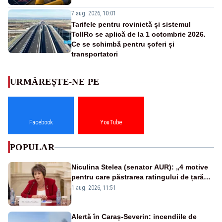
7 aug. 2026, 10:01
Tarifele pentru rovinietă și sistemul
TollRo se aplică de la 1 octombrie 2026.
Ce se schimbă pentru șoferi și
transportatori
URMĂREȘTE-NE PE
Facebook
YouTube
POPULAR
Niculina Stelea (senator AUR): „4 motive
pentru care păstrarea ratingului de țară
nu este o reușită pentru Guvernul
1 aug. 2026, 11:51
Bolojan”
Alertă în Caraș-Severin: incendiile de