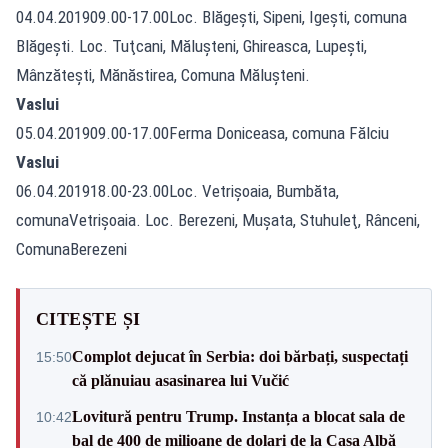
04.04.201909.00-17.00Loc. Blăgeşti, Sipeni, Igeşti, comuna
Blăgeşti. Loc. Tuţcani, Măluşteni, Ghireasca, Lupeşti,
Mânzăteşti, Mănăstirea, Comuna Măluşteni.
Vaslui
05.04.201909.00-17.00Ferma Doniceasa, comuna Fălciu
Vaslui
06.04.201918.00-23.00Loc. Vetrişoaia, Bumbăta,
comunaVetrişoaia. Loc. Berezeni, Muşata, Stuhuleţ, Rânceni,
ComunaBerezeni
CITEȘTE ȘI
Complot dejucat în Serbia: doi bărbați, suspectați
15:50
că plănuiau asasinarea lui Vučić
Lovitură pentru Trump. Instanța a blocat sala de
10:42
bal de 400 de milioane de dolari de la Casa Albă