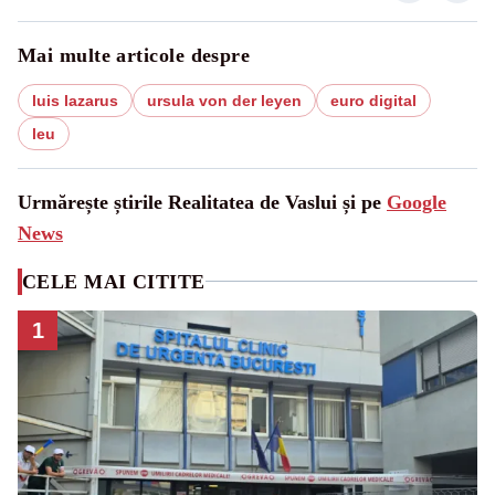
Mai multe articole despre
luis lazarus
ursula von der leyen
euro digital
leu
Urmărește știrile Realitatea de Vaslui și pe
Google
News
CELE MAI CITITE
1