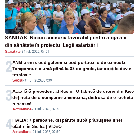
SANITAS: Niciun scenariu favorabil pentru angajații
din sănătate în proiectul Legii salarizării
Sanatate
·
31 iul. 2026, 07:29
2
ANM a emis cod galben și cod portocaliu de caniculă.
Temperaturile urcă până la 38 de grade, iar nopțile devin
tropicale
Social
-
31 iul. 2026, 07:39
3
Atac fără precedent al Rusiei. O fabrică de drone din Kiev
deținută de o companie americană, distrusă de o rachetă
rusească
Actualitate
-
31 iul. 2026, 07:40
4
ITALIA: 7 persoane, dispărute după prăbușirea unei
clădiri în Sicilia | VIDEO
Actualitate
-
31 iul. 2026, 07:50