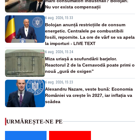
marii consumatori industriali? Bolojan:
Nu vor exista compensații
6 aug. 2026, 15:33
Bolojan anunță restricțiile de consum
energetic. Centralele pe combustibili
fosili, repornite. La ore de vârf se va apela
la importuri - LIVE TEXT
6 aug. 2026, 15:24
Miza uriașă a scufundării barjelor.
Reactorul 2 de la Cernavodă poate primi o
nouă „gură de oxigen”
6 aug. 2026, 15:23
Alexandru Nazare, veste bună: Economia
României va crește în 2027, iar inflația va
scădea
URMĂREȘTE-NE PE