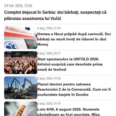
24 feb. 2026, 15:50
Complot dejucat în Serbia: doi bărbați, suspectați că
plănuiau asasinarea lui Vučić
6 aug. 2026, 21:39
Vremea a făcut prăpăd după caniculă. Doi
bărbați au murit loviți de trăsnet în râul
Mureș
6 aug. 2026, 20:17
Start spectaculos la UNTOLD 2026.
Artistul-surpriză care deschide prima
seară de festival
6 aug. 2026, 19:56
Planul decisiv pentru salvarea
Reactorului 2 de la Cernavodă. Cum vor fi
scufundate barjele în Dunăre
6 aug. 2026, 19:19
Loto 6/49, 6 august 2026. Numerele
câștigătoare au fost anunțate. Miza