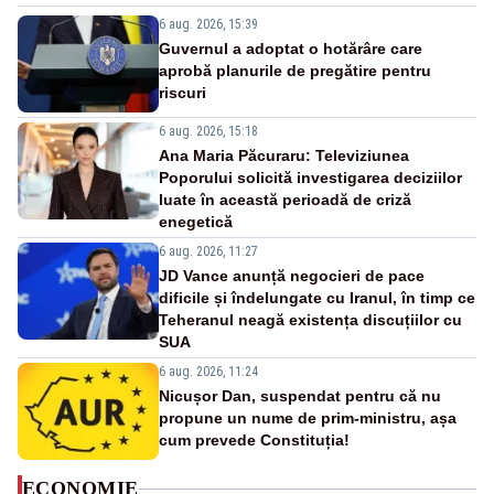
6 aug. 2026, 15:39
Guvernul a adoptat o hotărâre care
aprobă planurile de pregătire pentru
riscuri
6 aug. 2026, 15:18
Ana Maria Păcuraru: Televiziunea
Poporului solicită investigarea deciziilor
luate în această perioadă de criză
enegetică
6 aug. 2026, 11:27
JD Vance anunță negocieri de pace
dificile și îndelungate cu Iranul, în timp ce
Teheranul neagă existența discuțiilor cu
SUA
6 aug. 2026, 11:24
Nicușor Dan, suspendat pentru că nu
propune un nume de prim-ministru, așa
cum prevede Constituția!
ECONOMIE