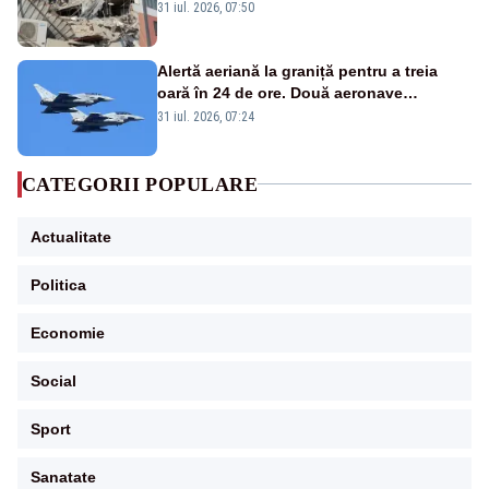
31 iul. 2026, 07:50
Alertă aeriană la graniță pentru a treia
oară în 24 de ore. Două aeronave
Eurofighter britanice au fost ridicate de la
31 iul. 2026, 07:24
sol
CATEGORII POPULARE
Actualitate
Politica
Economie
Social
Sport
Sanatate