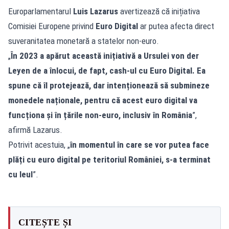
Europarlamentarul
Luis Lazarus
avertizează că inițiativa
Comisiei Europene privind
Euro Digital
ar putea afecta direct
suveranitatea monetară a statelor non-euro.
„
În 2023 a apărut această inițiativă a Ursulei von der
Leyen de a înlocui, de fapt, cash-ul cu Euro Digital. Ea
spune că îl protejează, dar intenționează să submineze
monedele naționale, pentru că acest euro digital va
funcționa și în țările non-euro, inclusiv în România
”,
afirmă Lazarus.
Potrivit acestuia, „
în momentul în care se vor putea face
plăți cu euro digital pe teritoriul României, s-a terminat
cu leul
”.
CITEȘTE ȘI