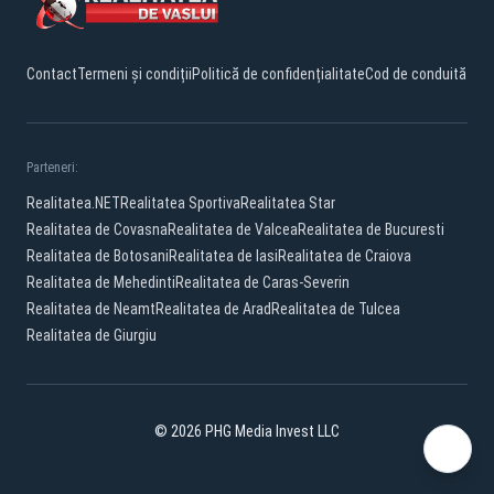
Contact
Termeni și condiții
Politică de confidențialitate
Cod de conduită
Parteneri:
Realitatea.NET
Realitatea Sportiva
Realitatea Star
Realitatea de Covasna
Realitatea de Valcea
Realitatea de Bucuresti
Realitatea de Botosani
Realitatea de Iasi
Realitatea de Craiova
Realitatea de Mehedinti
Realitatea de Caras-Severin
Realitatea de Neamt
Realitatea de Arad
Realitatea de Tulcea
Realitatea de Giurgiu
© 2026 PHG Media Invest LLC
Facebook
YouTube