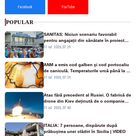
Facebook
YouTube
POPULAR
SANITAS: Niciun scenariu favorabil
pentru angajații din sănătate în proiectul
Legii salarizării
31 iul. 2026, 07:29
ANM a emis cod galben și cod portocaliu
de caniculă. Temperaturile urcă până la 38
de grade, iar nopțile devin tropicale
31 iul. 2026, 07:39
Atac fără precedent al Rusiei. O fabrică de
drone din Kiev deținută de o companie
americană, distrusă de o rachetă
31 iul. 2026, 07:40
rusească
ITALIA: 7 persoane, dispărute după
prăbușirea unei clădiri în Sicilia | VIDEO