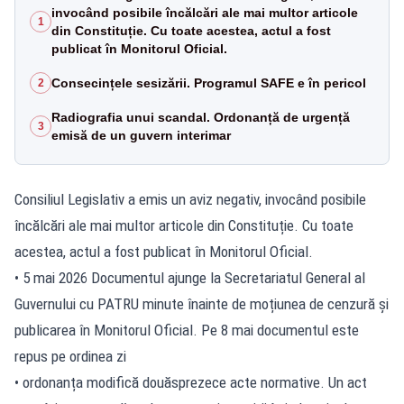
invocând posibile încălcări ale mai multor articole
1
din Constituție. Cu toate acestea, actul a fost
publicat în Monitorul Oficial.
Consecințele sesizării. Programul SAFE e în pericol
2
Radiografia unui scandal. Ordonanță de urgență
3
emisă de un guvern interimar
Consiliul Legislativ a emis un aviz negativ, invocând posibile
încălcări ale mai multor articole din Constituție. Cu toate
acestea, actul a fost publicat în Monitorul Oficial.
• 5 mai 2026 Documentul ajunge la Secretariatul General al
Guvernului cu PATRU minute înainte de moțiunea de cenzură și
publicarea în Monitorul Oficial. Pe 8 mai documentul este
repus pe ordinea zi
• ordonanța modifică douăsprezece acte normative. Un act