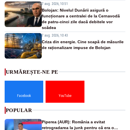
7 aug. 2026, 10:51
Bolojan: Nivelul Dunării asigură o
funcționare a centralei de la Cernavodă
de patru-cinci zile dacă debitele vor
scădea
7 aug. 2026, 10:43
Criza din energie. Cine scapă de măsurile
de raționalizare impuse de Bolojan
URMĂREȘTE-NE PE
Facebook
YouTube
POPULAR
Piperea (AUR): România a evitat
retrogradarea la junk pentru că era o