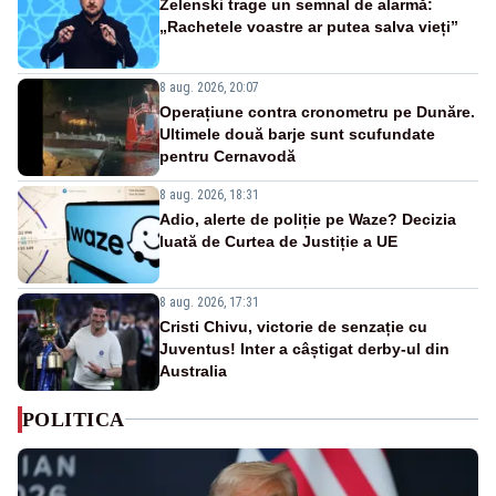
Zelenski trage un semnal de alarmă:
„Rachetele voastre ar putea salva vieți”
8 aug. 2026, 20:07
Operațiune contra cronometru pe Dunăre.
Ultimele două barje sunt scufundate
pentru Cernavodă
8 aug. 2026, 18:31
Adio, alerte de poliție pe Waze? Decizia
luată de Curtea de Justiție a UE
8 aug. 2026, 17:31
Cristi Chivu, victorie de senzație cu
Juventus! Inter a câștigat derby-ul din
Australia
POLITICA