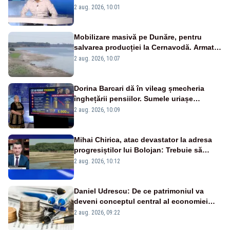
catastrofă pentru bănci și fondurile de
2 aug. 2026, 10:01
pensii
Mobilizare masivă pe Dunăre, pentru
salvarea producției la Cernavodă. Armata
va detona o stâncă și va devia apa
2 aug. 2026, 10:07
fluviului - IMAGINI AERIENE
Dorina Barcari dă în vileag șmecheria
înghețării pensiilor. Sumele uriașe
pierdute de fiecare român
2 aug. 2026, 10:09
Mihai Chirica, atac devastator la adresa
progresiștilor lui Bolojan: Trebuie să
protejăm și natura, dar nu șținem omaneii
2 aug. 2026, 10:12
în stare permanentă de alertă
Daniel Udrescu: De ce patrimoniul va
deveni conceptul central al economiei
viitoare?
2 aug. 2026, 09:22