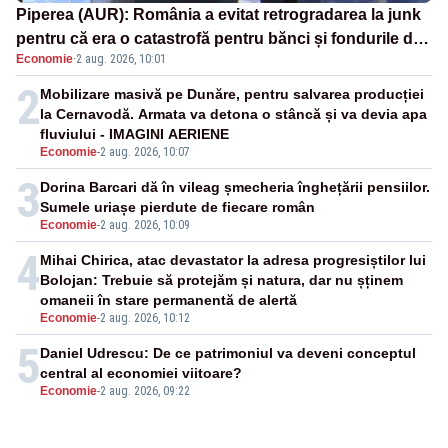
Piperea (AUR): România a evitat retrogradarea la junk
pentru că era o catastrofă pentru bănci și fondurile de
Economie
·
2 aug. 2026, 10:01
pensii
2
Mobilizare masivă pe Dunăre, pentru salvarea producției
la Cernavodă. Armata va detona o stâncă și va devia apa
fluviului - IMAGINI AERIENE
Economie
-
2 aug. 2026, 10:07
3
Dorina Barcari dă în vileag șmecheria înghețării pensiilor.
Sumele uriașe pierdute de fiecare român
Economie
-
2 aug. 2026, 10:09
4
Mihai Chirica, atac devastator la adresa progresiștilor lui
Bolojan: Trebuie să protejăm și natura, dar nu șținem
omaneii în stare permanentă de alertă
Economie
-
2 aug. 2026, 10:12
5
Daniel Udrescu: De ce patrimoniul va deveni conceptul
central al economiei viitoare?
Economie
-
2 aug. 2026, 09:22