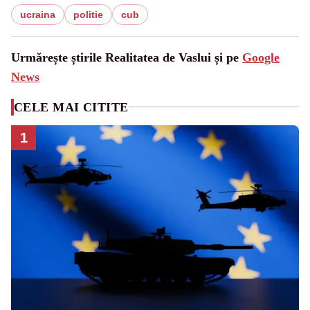
ucraina
politie
cub
Urmărește știrile Realitatea de Vaslui și pe
Google
News
CELE MAI CITITE
1