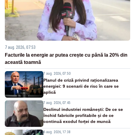
7 aug. 2026, 07:53
Facturile la energie ar putea crește cu până la 20% din
această toamnă
7 aug. 2026, 07:50
Planul de criză privind raționalizarea
energiei: 9 scenarii de risc în care se
aplică
7 aug. 2026, 07:45
Declinul industriei românești: De ce se
închid fabricile profitabile și de ce
continuă exodul forței de muncă
6 aug. 2026, 17:38