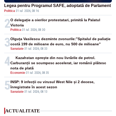
Legea pentru Programul SAFE, adoptată de Parlament
Politica
·
31 iul. 2026, 08:16
2
O delegație a oierilor protestatari, primită la Palatul
Victoria
Politica
-
31 iul. 2026, 08:30
3
Olguța Vasilescu dezminte zvonurile:”Spitalul de paliație
costă 199 de milioane de euro, nu 500 de milioane”
Sanatate
-
31 iul. 2026, 08:33
4
Kazahstan oprește din nou livrările de petrol.
Carburanții se scumpesc accelerat, iar românii plătesc
nota de plată
Economie
-
31 iul. 2026, 08:35
5
INSP: 9 infecții cu virusul West Nile și 2 decese,
înregistrate în acest sezon
Sanatate
-
31 iul. 2026, 08:13
ACTUALITATE