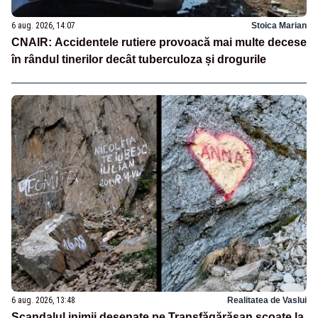
6 aug. 2026, 14:07
Stoica Marian
CNAIR: Accidentele rutiere provoacă mai multe decese
în rândul tinerilor decât tuberculoza și drogurile
6 aug. 2026, 13:48
Realitatea de Vaslui
Scandalul inimii desenate pe Transfăgărășan scoate la