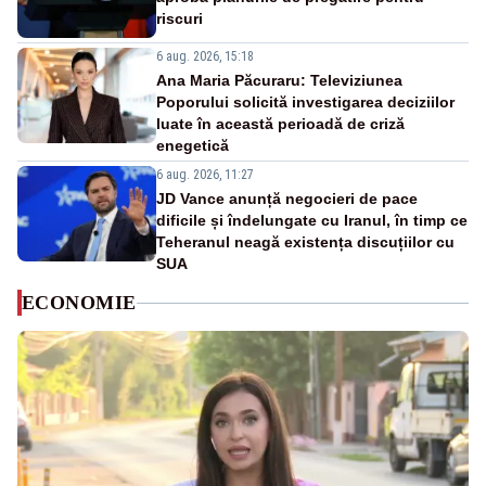
riscuri
6 aug. 2026, 15:18
Ana Maria Păcuraru: Televiziunea
Poporului solicită investigarea deciziilor
luate în această perioadă de criză
enegetică
6 aug. 2026, 11:27
JD Vance anunță negocieri de pace
dificile și îndelungate cu Iranul, în timp ce
Teheranul neagă existența discuțiilor cu
SUA
ECONOMIE