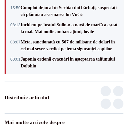
Complot dejucat în Serbia: doi bărbați, suspectați
15:50
că plănuiau asasinarea lui Vučić
Incident pe brațul Sulina: o navă de marfă a eșuat
08:13
la mal. Mai multe ambarcațiuni, lovite
Meta, sancționată cu 567 de milioane de dolari în
08:07
cel mai sever verdict pe tema siguranței copiilor
Japonia ordonă evacuări în așteptarea taifunului
08:01
Dolphin
Distribuie articolul
Mai multe articole despre