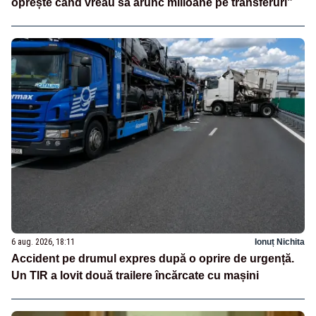
oprește când vreau să arunc milioane pe transferuri”
6 aug. 2026, 18:11
Ionuț Nichita
Accident pe drumul expres după o oprire de urgență.
Un TIR a lovit două trailere încărcate cu mașini