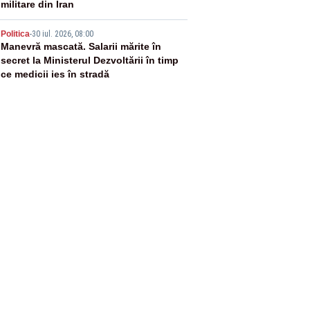
militare din Iran
5
Politica
-
30 iul. 2026, 08:00
Manevră mascată. Salarii mărite în
secret la Ministerul Dezvoltării în timp
ce medicii ies în stradă