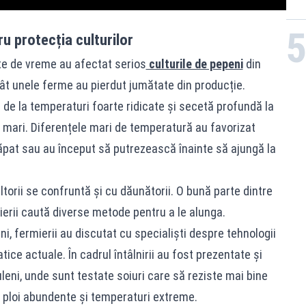
ru protecția culturilor
te de vreme au afectat serios
culturile de pepeni
din
ncât unele ferme au pierdut jumătate din producție.
ut de la temperaturi foarte ridicate și secetă profundă la
arte mari. Diferențele mari de temperatură au favorizat
crăpat sau au început să putrezească înainte să ajungă la
torii se confruntă și cu dăunătorii. O bună parte dintre
mierii caută diverse metode pentru a le alunga.
i, fermierii au discutat cu specialiști despre tehnologii
atice actuale. În cadrul întâlnirii au fost prezentate și
leni, unde sunt testate soiuri care să reziste mai bine
cu ploi abundente și temperaturi extreme.