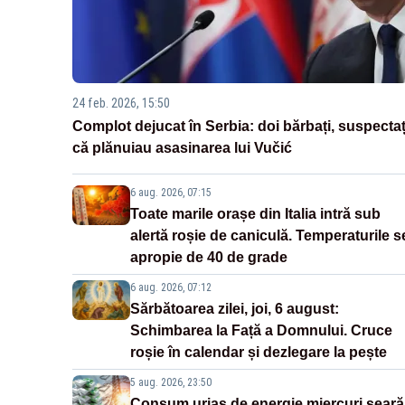
24 feb. 2026, 15:50
Complot dejucat în Serbia: doi bărbați, suspectaț
că plănuiau asasinarea lui Vučić
6 aug. 2026, 07:15
Toate marile orașe din Italia intră sub
alertă roșie de caniculă. Temperaturile s
apropie de 40 de grade
6 aug. 2026, 07:12
Sărbătoarea zilei, joi, 6 august:
Schimbarea la Față a Domnului. Cruce
roșie în calendar și dezlegare la pește
5 aug. 2026, 23:50
Consum uriaș de energie miercuri seară