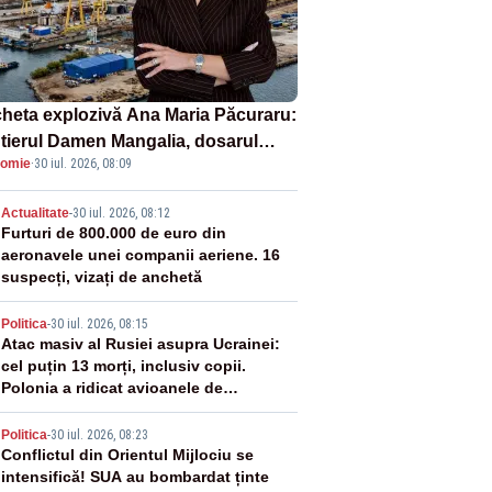
heta explozivă Ana Maria Păcuraru:
tierul Damen Mangalia, dosarul
omie
·
30 iul. 2026, 08:09
e scufundă apărarea României
2
Actualitate
-
30 iul. 2026, 08:12
Furturi de 800.000 de euro din
aeronavele unei companii aeriene. 16
suspecți, vizați de anchetă
3
Politica
-
30 iul. 2026, 08:15
Atac masiv al Rusiei asupra Ucrainei:
cel puțin 13 morți, inclusiv copii.
Polonia a ridicat avioanele de
vânătoare
4
Politica
-
30 iul. 2026, 08:23
Conflictul din Orientul Mijlociu se
intensifică! SUA au bombardat ținte