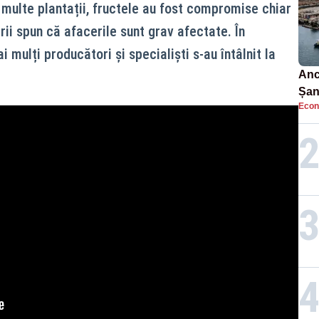
n multe plantații, fructele au fost compromise chiar
rii spun că afacerile sunt grav afectate. În
i mulți producători și specialiști s-au întâlnit la
Anc
Șan
Econ
car