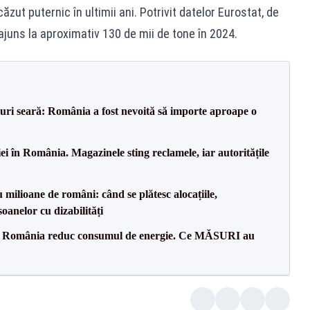
zut puternic în ultimii ani. Potrivit datelor Eurostat, de
 ajuns la aproximativ 130 de mii de tone în 2024.
ri seară: România a fost nevoită să importe aproape o
i în România. Magazinele sting reclamele, iar autoritățile
milioane de români: când se plătesc alocațiile,
soanelor cu dizabilități
in România reduc consumul de energie. Ce MĂSURI au