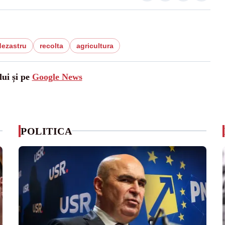
dezastru
recolta
agricultura
lui și pe
Google News
POLITICA