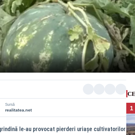
CE
Sursă
1
realitatea.net
 grindină le-au provocat pierderi uriașe cultivatorilor