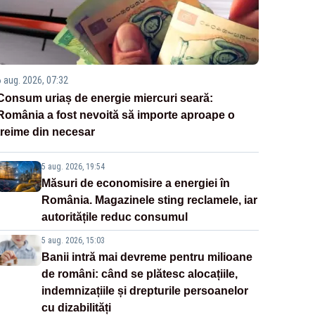
6 aug. 2026, 07:32
Consum uriaș de energie miercuri seară:
România a fost nevoită să importe aproape o
treime din necesar
5 aug. 2026, 19:54
Măsuri de economisire a energiei în
România. Magazinele sting reclamele, iar
autoritățile reduc consumul
5 aug. 2026, 15:03
Banii intră mai devreme pentru milioane
de români: când se plătesc alocațiile,
indemnizațiile și drepturile persoanelor
cu dizabilități