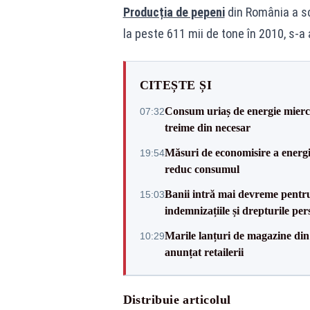
Producția de pepeni
din România a scă
la peste 611 mii de tone în 2010, s-a
CITEȘTE ȘI
Consum uriaș de energie miercu
07:32
treime din necesar
Măsuri de economisire a energie
19:54
reduc consumul
Banii intră mai devreme pentru 
15:03
indemnizațiile și drepturile per
Marile lanțuri de magazine d
10:29
anunțat retailerii
Distribuie articolul