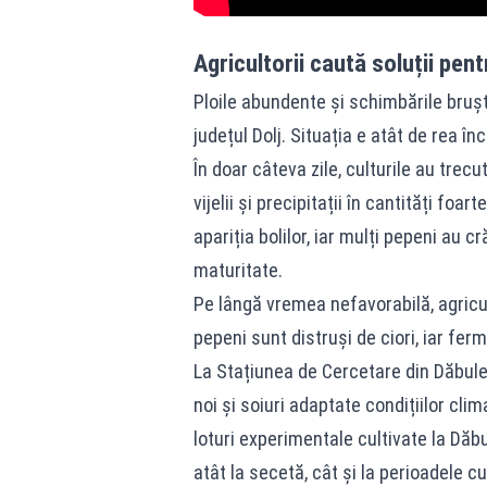
Agricultorii caută soluții pent
Ploile abundente și schimbările bruș
județul Dolj. Situația e atât de rea î
În doar câteva zile, culturile au trec
vijelii și precipitații în cantități fo
apariția bolilor, iar mulți pepeni au 
maturitate.
Pe lângă vremea nefavorabilă, agricul
pepeni sunt distruși de ciori, iar fer
La Stațiunea de Cercetare din Dăbulen
noi și soiuri adaptate condițiilor clim
loturi experimentale cultivate la Dăbu
atât la secetă, cât și la perioadele 