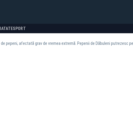
NATATE
SPORT
 de pepeni, afectată grav de vremea extremă. Pepenii de Dăbuleni putrezesc p