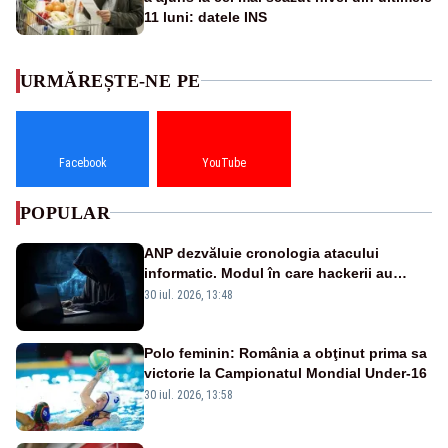
11 luni: datele INS
URMĂREȘTE-NE PE
Facebook
YouTube
POPULAR
ANP dezvăluie cronologia atacului
informatic. Modul în care hackerii au
pătruns în rețea rămâne necunoscut
30 iul. 2026, 13:48
Polo feminin: România a obţinut prima sa
victorie la Campionatul Mondial Under-16
30 iul. 2026, 13:58