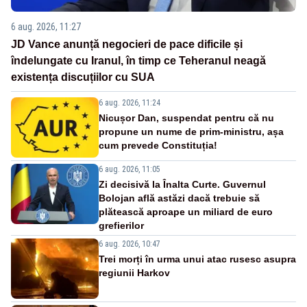
6 aug. 2026, 11:27
JD Vance anunță negocieri de pace dificile și
îndelungate cu Iranul, în timp ce Teheranul neagă
existența discuțiilor cu SUA
6 aug. 2026, 11:24
Nicușor Dan, suspendat pentru că nu
propune un nume de prim-ministru, așa
cum prevede Constituția!
6 aug. 2026, 11:05
Zi decisivă la Înalta Curte. Guvernul
Bolojan află astăzi dacă trebuie să
plătească aproape un miliard de euro
grefierilor
6 aug. 2026, 10:47
Trei morți în urma unui atac rusesc asupra
regiunii Harkov