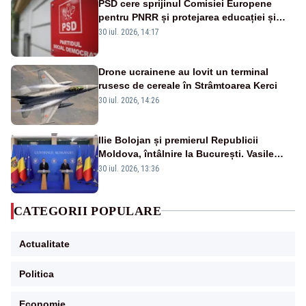
PSD cere sprijinul Comisiei Europene
pentru PNRR și protejarea educației și
sănătății
30 iul. 2026, 14:17
Drone ucrainene au lovit un terminal
rusesc de cereale în Strâmtoarea Kerci
30 iul. 2026, 14:26
Ilie Bolojan și premierul Republicii
Moldova, întâlnire la București. Vasile
Tofan, primit cu onoruri militare
30 iul. 2026, 13:36
CATEGORII POPULARE
Actualitate
Politica
Economie