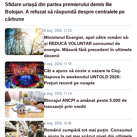
Sfidare uriașă din partea premierului demis Ilie
Bolojan. A refuzat să răspundă despre centralele pe
cărbune
6 aug. 2026, 12:50
Ministerul Energiei, apel către români să-
și REDUCĂ VOLUNTAR consumul de
energie. Măsură fără precedent în ultimele
decenii
6 aug. 2026, 11:18
Cât a ajuns să coste o cazare la Cluj-
Napoca în weekendul UNTOLD 2026:
Prețuri record pe noapte
6 aug. 2026, 11:14
Blocajul ANCPI a amânat peste 5.000 de
tranzacții prin credit
6 aug. 2026, 10:42
Românii cumpără tot mai puțin. Consumul
a ajuns la cel mai scăzut nivel din ultimele