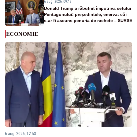
6 aug. 2026, 09:13
Donald Trump a răbufnit împotriva șefului
Pentagonului: președintele, enervat că i
s-ar fi ascuns penuria de rachete – SURSE
ECONOMIE
6 aug. 2026, 12:53