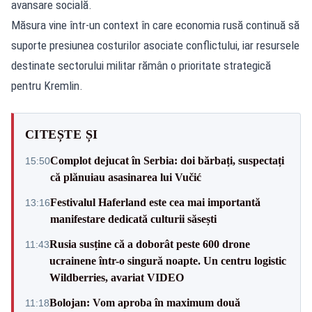
avansare socială.
Măsura vine într-un context în care economia rusă continuă să
suporte presiunea costurilor asociate conflictului, iar resursele
destinate sectorului militar rămân o prioritate strategică
pentru Kremlin.
CITEȘTE ȘI
Complot dejucat în Serbia: doi bărbați, suspectați
15:50
că plănuiau asasinarea lui Vučić
Festivalul Haferland este cea mai importantă
13:16
manifestare dedicată culturii săsești
Rusia susține că a doborât peste 600 drone
11:43
ucrainene într-o singură noapte. Un centru logistic
Wildberries, avariat VIDEO
Bolojan: Vom aproba în maximum două
11:18