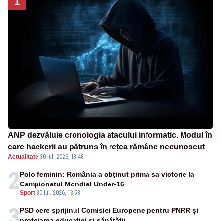
1
ANP dezvăluie cronologia atacului informatic. Modul în
care hackerii au pătruns în rețea rămâne necunoscut
Actualitate
·
30 iul. 2026, 13:48
2
Polo feminin: România a obţinut prima sa victorie la
Campionatul Mondial Under-16
Sport
-
30 iul. 2026, 13:58
3
PSD cere sprijinul Comisiei Europene pentru PNRR și
protejarea educației și sănătății