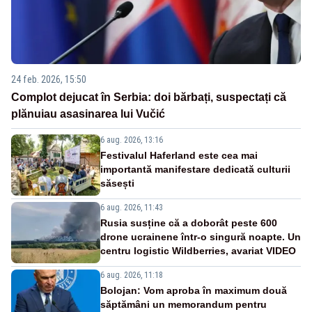
24 feb. 2026, 15:50
Complot dejucat în Serbia: doi bărbați, suspectați că
plănuiau asasinarea lui Vučić
6 aug. 2026, 13:16
Festivalul Haferland este cea mai
importantă manifestare dedicată culturii
săsești
6 aug. 2026, 11:43
Rusia susține că a doborât peste 600
drone ucrainene într-o singură noapte. Un
centru logistic Wildberries, avariat VIDEO
6 aug. 2026, 11:18
Bolojan: Vom aproba în maximum două
săptămâni un memorandum pentru