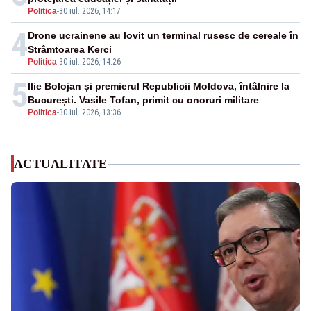
Politica
-
30 iul. 2026, 14:17
4
Drone ucrainene au lovit un terminal rusesc de cereale în
Strâmtoarea Kerci
Politica
-
30 iul. 2026, 14:26
5
Ilie Bolojan și premierul Republicii Moldova, întâlnire la
București. Vasile Tofan, primit cu onoruri militare
Politica
-
30 iul. 2026, 13:36
ACTUALITATE