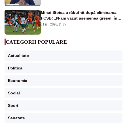
Mihai Stoica a răbufnit după eliminarea
FCSB: „N-am văzut asemenea greșeli în
190 de meciuri europene”
31 iul. 2026, 21:35
CATEGORII POPULARE
Actualitate
Politica
Economie
Social
Sport
Sanatate