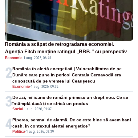
România a scăpat de retrogradarea economiei.
Agenția Fitch menține ratingul „BBB-” cu perspectivă
Economie
·
1 aug. 2026, 06:48
negativă
2
România în alertă energetică | Vulnerabilitatea de pe
Dunăre care pune în pericol Centrala Cernavodă era
cunoscută de pe vremea lui Ceaușescu
Economie
-
1 aug. 2026, 09:32
3
De azi, milioane de români primesc un drept nou. Ce se
întâmplă dacă ți se strică un produs
Social
-
1 aug. 2026, 09:37
4
Piperea, semnal de alarmă. De ce este bine să avem bani
cash, în contextul alertei energetice?
Politica
-
1 aug. 2026, 09:39