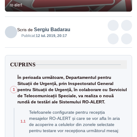
ro-alert
Sergiu Badarau
Scris de
Publicat:
12 iul. 2019, 20:17
CUPRINS
În perioada următoare, Departamentul pentru
Situații de Urgență, prin Inspectoratul General
pentru Situații de Urgență, în colaborare cu Serviciul
1
de Telecomunicații Speciale, va realiza o nouă
rundă de testări ale Sistemului RO-ALERT.
Telefoanele configurate pentru recepția
mesajelor RO-ALERT și care se vor afla în aria
1.1
de acoperire a celulelor din zonele selectate
pentru testare vor recepționa următorul mesaj: