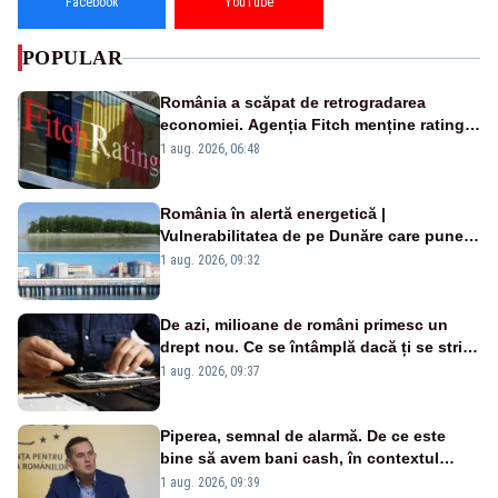
Facebook
YouTube
POPULAR
România a scăpat de retrogradarea
economiei. Agenția Fitch menține ratingul
„BBB-” cu perspectivă negativă
1 aug. 2026, 06:48
România în alertă energetică |
Vulnerabilitatea de pe Dunăre care pune
în pericol Centrala Cernavodă era
1 aug. 2026, 09:32
cunoscută de pe vremea lui Ceaușescu
De azi, milioane de români primesc un
drept nou. Ce se întâmplă dacă ți se strică
un produs
1 aug. 2026, 09:37
Piperea, semnal de alarmă. De ce este
bine să avem bani cash, în contextul
alertei energetice?
1 aug. 2026, 09:39