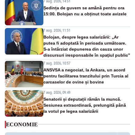
7 aug. 2026, 14:51
Ședința de guvern se amână pentru ora
15:00. Bolojan nu a obținut toate avizele
7 aug. 2026, 11:51
Bolojan, despre legea salarizării: „Ar
putea fi adoptată în perioada următoare.
S-a întârziat depunerea din cauza unor
discursuri iresponsabile în spaţiul public”
7 aug. 2026, 10:57
ANSVSA a negociat, la Ankara, un acord
pentru facilitarea tranzitului prin Turcia al
carcaselor de ovine și bovine
7 aug. 2026, 09:49
Senatorii și deputații rămân la muncă.
Sesiunea extraordinară, prelungită până
la votul pe legea salarizării
ECONOMIE