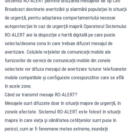
Sistemul RO-ALERT permite difuzarea mesajelor de tip Cell
Broadcast destinate avertizării şi alarmării populaţiei în situaţii
de urgenţă, pentru adoptarea comportamentului necesar
autoprotecţiei în caz de urgenţă majoră.Operatorul Sistemului
RO-ALERT are la dispoziție o hartă digitală pe care poate
selecta/desena zona în care trebuie difuzat mesajul de
avertizare. Celulele rețelelor de comunicații mobile ale
furnizorilor de servicii de comunicații mobile din zonele
selectate vor difuza mesajul de avertizare tuturor telefoanelor
mobile compatibile și configurate corespunzător care se află
în acele zone.
Când se transmit mesaje RO-ALERT?
Mesajele sunt difuzate doar în situații majore de urgență, în
zonele afectate. Sistemul RO-ALERT este folosit în situații
majore în care viața și sănătatea cetățenilor sunt puse în
pericol, cum ar fi fenomene meteo extreme, inundații