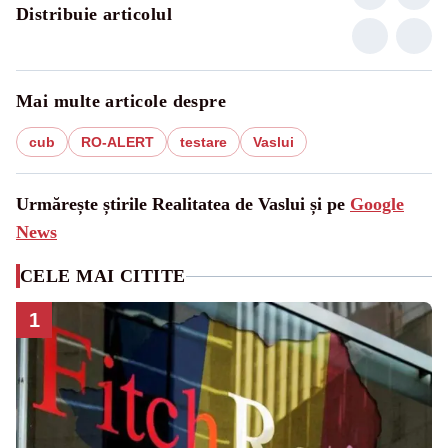
Distribuie articolul
Mai multe articole despre
cub
RO-ALERT
testare
Vaslui
Urmărește știrile Realitatea de Vaslui și pe
Google
News
CELE MAI CITITE
1