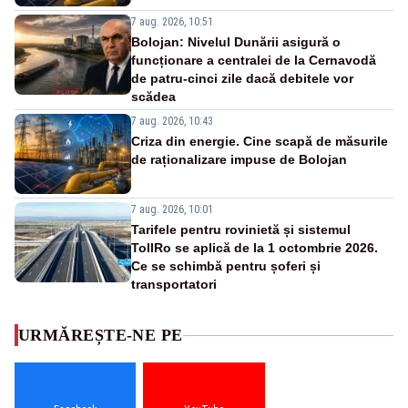
7 aug. 2026, 10:51
Bolojan: Nivelul Dunării asigură o
funcționare a centralei de la Cernavodă
de patru-cinci zile dacă debitele vor
scădea
7 aug. 2026, 10:43
Criza din energie. Cine scapă de măsurile
de raționalizare impuse de Bolojan
7 aug. 2026, 10:01
Tarifele pentru rovinietă și sistemul
TollRo se aplică de la 1 octombrie 2026.
Ce se schimbă pentru șoferi și
transportatori
URMĂREȘTE-NE PE