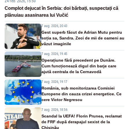
24 feb. 2026, 15:50
Complot dejucat în Serbia: doi bărbați, suspectați că
plănuiau asasinarea lui Vučić
7 aug. 2026, 20:43
Gest superb făcut de Adrian Mutu pentru
soția sa, Sandra. Zeci de mii de oameni au
văzut imaginile
7 aug. 2026, 19:45
Operațiune fără precedent pe Dunăre.
Cum funcționează digul din barje care
ajută centrala de la Cernavodă
7 aug. 2026, 19:17
România, sub monitorizarea Comisiei
Europene din cauza crizei energetice. Ce
cere Victor Negrescu
7 aug. 2026, 18:56
Scandal la UEFA! Florin Prunea, reclamat
de FRF după derapajul sexist de la
Chișinău