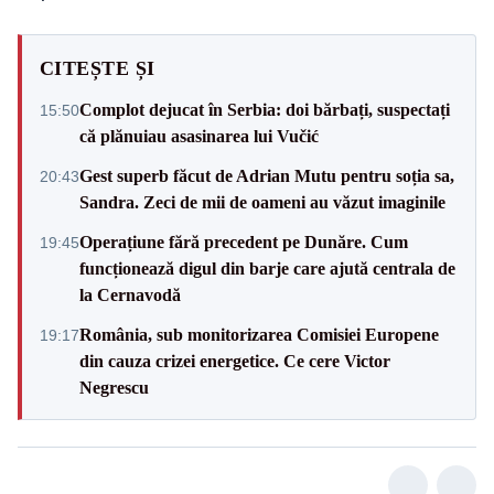
CITEȘTE ȘI
Complot dejucat în Serbia: doi bărbați, suspectați
15:50
că plănuiau asasinarea lui Vučić
Gest superb făcut de Adrian Mutu pentru soția sa,
20:43
Sandra. Zeci de mii de oameni au văzut imaginile
Operațiune fără precedent pe Dunăre. Cum
19:45
funcționează digul din barje care ajută centrala de
la Cernavodă
România, sub monitorizarea Comisiei Europene
19:17
din cauza crizei energetice. Ce cere Victor
Negrescu