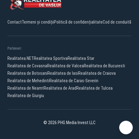
Contact
Termeni și condiții
Politică de confidențialitate
Cod de conduită
Parteneri:
Realitatea.NET
Realitatea Sportiva
Realitatea Star
Realitatea de Covasna
Realitatea de Valcea
Realitatea de Bucuresti
Realitatea de Botosani
Realitatea de Iasi
Realitatea de Craiova
Realitatea de Mehedinti
Realitatea de Caras-Severin
Realitatea de Neamt
Realitatea de Arad
Realitatea de Tulcea
Realitatea de Giurgiu
© 2026 PHG Media Invest LLC
Facebook
YouTube