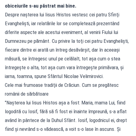
obiceiurile s-au păstrat mai bine.
Despre naşterea lui Iisus Hristos vestesc cei patru Sfinţi
Evanghelişti, iar relatările lor se completează prezentând
diferite aspecte ale acestui eveniment, al venirii Fiului lui
Dumnezeu pe pământ. Cu privire la toţi cei patru Evanghelişti,
fiecare dintre ei arată un întreg desăvârşit, dar în aceeaşi
măsură, se întregesc unul pe celălalt, tot aşa cum o stea
întregeşte o alta, tot aşa cum vara întregeşte primăvara, şi
iarna, toamna, spune Sfântul Nicolae Velimirovici.
Cele mai frumoase tradiţii de Crăciun. Cum se pregătesc
românii de sărbătoare
"Naşterea lui Iisus Hristos aşa a fost: Maria, mama Lui, fiind
logodită cu Iosif, fără să fi fost ei înainte împreună, s-a aflat
având în pântece de la Duhul Sfânt. Iosif, logodnicul ei, drept
fiind şi nevrând s-o vădească, a voit s-o lase în ascuns. Şi