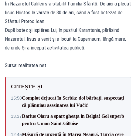
În Nazaretul Galileii s-a stabilit Familia Sfântă. De aici a plecat
Iisus Hristos la vârsta de 30 de ani, când a fost botezat de
Sfântul Proroc Ioan.
După botez şi ispitirea Lui, în pustiul Karantania, părăsind
Nazaretul, Iisus a venit şi a locuit la Capernaum, lângă mare,
de unde Şi-a început activitatea publică.
Sursa: realitatea.net
CITEȘTE ȘI
Complot dejucat în Serbia: doi bărbați, suspectați
15:50
că plănuiau asasinarea lui Vučić
Darius Olaru a spart gheața în Belgia! Gol superb
13:37
pentru Union Saint-Gilloise
Măsură de urgență în Marea Neagră. Turcia cere
12:45