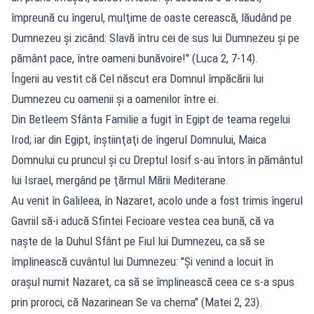
împreună cu îngerul, mulţime de oaste cerească, lăudând pe
Dumnezeu şi zicând: Slavă întru cei de sus lui Dumnezeu şi pe
pământ pace, între oameni bunăvoire!" (Luca 2, 7-14).
Îngerii au vestit că Cel născut era Domnul împăcării lui
Dumnezeu cu oamenii şi a oamenilor între ei.
Din Betleem Sfânta Familie a fugit în Egipt de teama regelui
Irod; iar din Egipt, înştiinţaţi de îngerul Domnului, Maica
Domnului cu pruncul şi cu Dreptul Iosif s-au întors în pământul
lui Israel, mergând pe ţărmul Mării Mediterane.
Au venit în Galileea, în Nazaret, acolo unde a fost trimis îngerul
Gavriil să-i aducă Sfintei Fecioare vestea cea bună, că va
naşte de la Duhul Sfânt pe Fiul lui Dumnezeu, ca să se
împlinească cuvântul lui Dumnezeu: "Şi venind a locuit în
oraşul numit Nazaret, ca să se împlinească ceea ce s-a spus
prin proroci, că Nazarinean Se va chema" (Matei 2, 23).