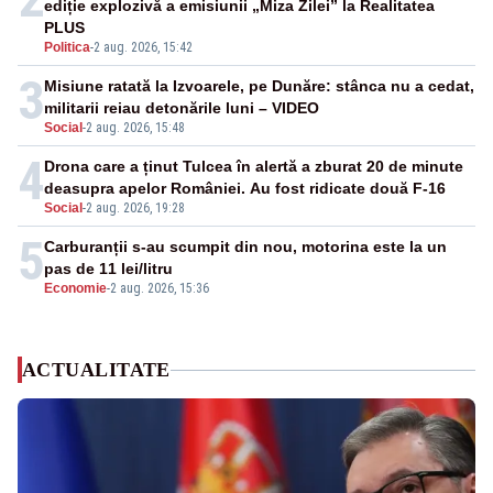
ediție explozivă a emisiunii „Miza Zilei” la Realitatea
PLUS
Politica
-
2 aug. 2026, 15:42
3
Misiune ratată la Izvoarele, pe Dunăre: stânca nu a cedat,
militarii reiau detonările luni – VIDEO
Social
-
2 aug. 2026, 15:48
4
Drona care a ținut Tulcea în alertă a zburat 20 de minute
deasupra apelor României. Au fost ridicate două F-16
Social
-
2 aug. 2026, 19:28
5
Carburanții s-au scumpit din nou, motorina este la un
pas de 11 lei/litru
Economie
-
2 aug. 2026, 15:36
ACTUALITATE