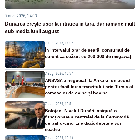
7 aug. 2026, 14:03
Dunărea crește ușor la intrarea în țară, dar rămâne mult
sub media lunii august
7 aug. 2026, 13:02
În intervalul orar de seară, consumul de
curent „a scăzut cu 200-300 de megawați”
7 aug. 2026, 10:57
ANSVSA a negociat, la Ankara, un acord
pentru facilitarea tranzitului prin Turcia al
carcaselor de ovine și bovine
7 aug. 2026, 10:51
Bolojan: Nivelul Dunării asigură o
funcționare a centralei de la Cernavodă
de patru-cinci zile dacă debitele vor
scădea
7 aug. 2026, 10:43