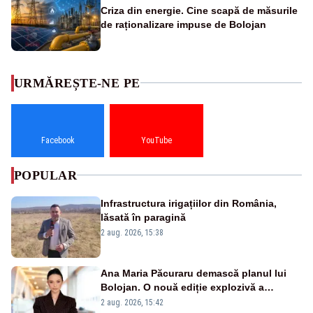
Criza din energie. Cine scapă de măsurile
de raționalizare impuse de Bolojan
URMĂREȘTE-NE PE
Facebook
YouTube
POPULAR
Infrastructura irigațiilor din România,
lăsată în paragină
2 aug. 2026, 15:38
Ana Maria Păcuraru demască planul lui
Bolojan. O nouă ediție explozivă a
emisiunii „Miza Zilei” la Realitatea PLUS
2 aug. 2026, 15:42