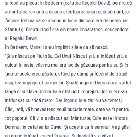
şi Iosif au plecat în Betleem (cetatea Regelui David), pentru că
autoritatea romană a dispus efectuarea unui recensământ, iar
fiecare trebuia să se înscrie în locul din care era de neam, iar
Sfântul şi Dreptul Iosif era din neam împărătesc, descendent
al Regelui David.
În Betleem, Mariei i s-au împlinit zilele ca să nască.
"Şi a născut pe Fiul său, Cel Unul-Născut şi L-a înfăşat şi L-a
culcat în iesle, căci nu mai era loc de găzduire pentru ei. Şi în
ţinutul acela erau păstori, stând pe câmp şi făcând de strajă
noaptea împrejurul turmei lor. Şi iată îngerul Domnului a stătut
lângă ei şi slava Domnului a strălucit împrejurul lor, şi ei s-au
înfricoşat cu frică mare. Dar îngerul le-a zis: Nu vă temeţi.
Căci, iată, vă binevestesc vouă bucurie mare, care va fi pentru
tot poporul. Că vi s-a născut azi Mântuitor, Care este Hristos
Domnul, în cetatea lui David. Şi acesta va fi semnul: Veţi găsi
un prunc înfăşat, culcat în iesle. Şi deodată s-a văzut,