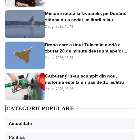
Misiune ratată la Izvoarele, pe Dunăre:
stânca nu a cedat, militarii reiau
detonările luni – VIDEO
2 aug. 2026, 15:48
Drona care a ținut Tulcea în alertă a
zburat 20 de minute deasupra apelor
României. Au fost ridicate două F-16
2 aug. 2026, 19:28
Carburanții s-au scumpit din nou,
motorina este la un pas de 11 lei/litru
2 aug. 2026, 15:36
CATEGORII POPULARE
Actualitate
Politica