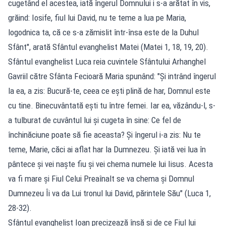
cugetând el acestea, iată îngerul Domnului i s-a arătat în vis,
grăind: Iosife, fiul lui David, nu te teme a lua pe Maria,
logodnica ta, că ce s-a zămislit într-însa este de la Duhul
Sfânt", arată Sfântul evanghelist Matei (Matei 1, 18, 19, 20).
Sfântul evanghelist Luca reia cuvintele Sfântului Arhanghel
Gavriil către Sfânta Fecioară Maria spunând: "Şi intrând îngerul
la ea, a zis: Bucură-te, ceea ce eşti plină de har, Domnul este
cu tine. Binecuvântată eşti tu între femei. Iar ea, văzându-l, s-
a tulburat de cuvântul lui şi cugeta în sine: Ce fel de
închinăciune poate să fie aceasta? Şi îngerul i-a zis: Nu te
teme, Marie, căci ai aflat har la Dumnezeu. Şi iată vei lua în
pântece şi vei naşte fiu şi vei chema numele lui Iisus. Acesta
va fi mare şi Fiul Celui Preaînalt se va chema şi Domnul
Dumnezeu Îi va da Lui tronul lui David, părintele Său" (Luca 1,
28-32).
Sfântul evanghelist Ioan precizează însă şi de ce Fiul lui