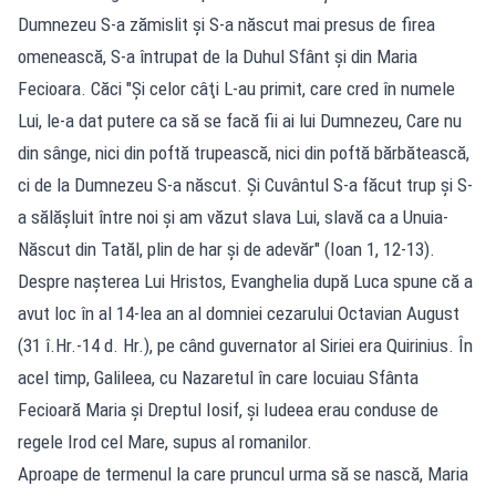
Dumnezeu S-a zămislit şi S-a născut mai presus de firea
omenească, S-a întrupat de la Duhul Sfânt şi din Maria
Fecioara. Căci "Şi celor câţi L-au primit, care cred în numele
Lui, le-a dat putere ca să se facă fii ai lui Dumnezeu, Care nu
din sânge, nici din poftă trupească, nici din poftă bărbătească,
ci de la Dumnezeu S-a născut. Şi Cuvântul S-a făcut trup şi S-
a sălăşluit între noi şi am văzut slava Lui, slavă ca a Unuia-
Născut din Tatăl, plin de har şi de adevăr" (Ioan 1, 12-13).
Despre naşterea Lui Hristos, Evanghelia după Luca spune că a
avut loc în al 14-lea an al domniei cezarului Octavian August
(31 î.Hr.-14 d. Hr.), pe când guvernator al Siriei era Quirinius. În
acel timp, Galileea, cu Nazaretul în care locuiau Sfânta
Fecioară Maria şi Dreptul Iosif, şi Iudeea erau conduse de
regele Irod cel Mare, supus al romanilor.
Aproape de termenul la care pruncul urma să se nască, Maria