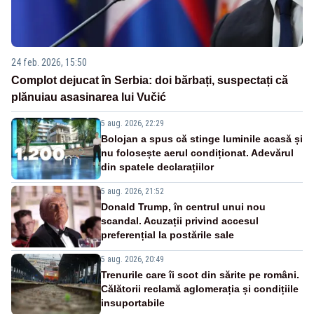
24 feb. 2026, 15:50
Complot dejucat în Serbia: doi bărbați, suspectați că
plănuiau asasinarea lui Vučić
5 aug. 2026, 22:29
Bolojan a spus că stinge luminile acasă și
nu folosește aerul condiționat. Adevărul
din spatele declarațiilor
5 aug. 2026, 21:52
Donald Trump, în centrul unui nou
scandal. Acuzații privind accesul
preferențial la postările sale
5 aug. 2026, 20:49
Trenurile care îi scot din sărite pe români.
Călătorii reclamă aglomerația și condițiile
insuportabile