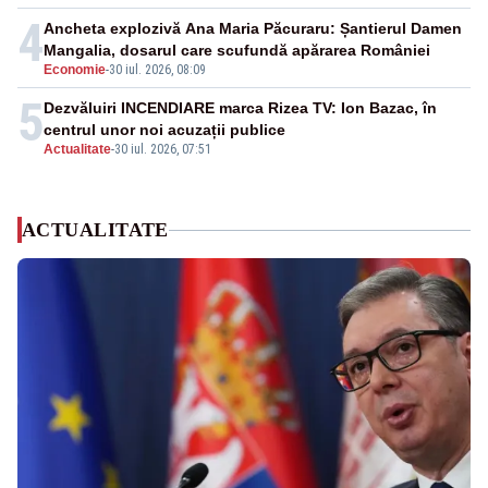
4
Ancheta explozivă Ana Maria Păcuraru: Șantierul Damen
Mangalia, dosarul care scufundă apărarea României
Economie
-
30 iul. 2026, 08:09
5
Dezvăluiri INCENDIARE marca Rizea TV: Ion Bazac, în
centrul unor noi acuzații publice
Actualitate
-
30 iul. 2026, 07:51
ACTUALITATE