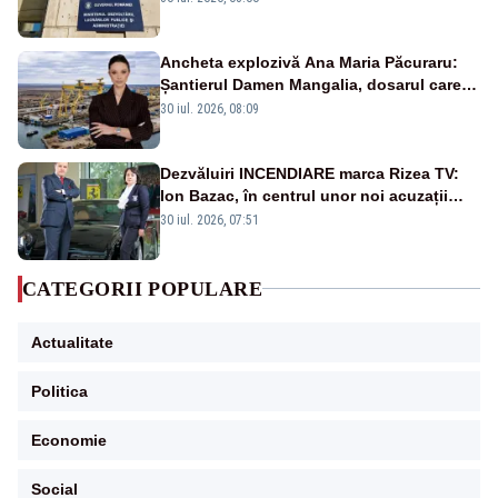
Ancheta explozivă Ana Maria Păcuraru:
Șantierul Damen Mangalia, dosarul care
scufundă apărarea României
30 iul. 2026, 08:09
Dezvăluiri INCENDIARE marca Rizea TV:
Ion Bazac, în centrul unor noi acuzații
publice
30 iul. 2026, 07:51
CATEGORII POPULARE
Actualitate
Politica
Economie
Social