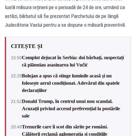
luată măsura reținerii pe o perioadă de 24 de ore, urmând ca
astăzi, bărbatul să fie prezentat Parchetului de pe lângă
Judecătoria Vaslui pentru a se dispune o măsură preventivă.
CITEȘTE ȘI
Complot dejucat în Serbia: doi bărbați, suspectați
15:50
că plănuiau asasinarea lui Vučić
Bolojan a spus că stinge luminile acasă și nu
22:29
folosește aerul condiționat. Adevărul din spatele
declarațiilor
Donald Trump, în centrul unui nou scandal.
21:52
Acuzații privind accesul preferențial la postările
sale
Trenurile care îi scot din sărite pe români.
20:49
Călătorii reclamă aglomerația și condițiile