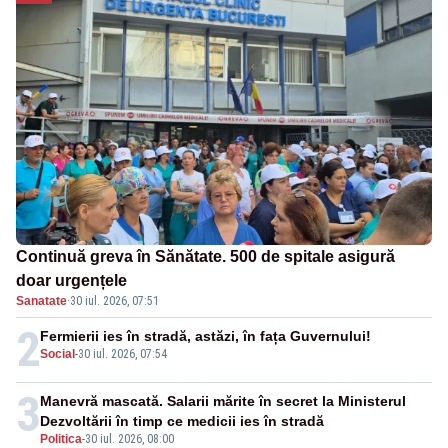
Continuă greva în Sănătate. 500 de spitale asigură
doar urgențele
Sanatate
·
30 iul. 2026, 07:51
2
Fermierii ies în stradă, astăzi, în fața Guvernului!
Social
-
30 iul. 2026, 07:54
3
Manevră mascată. Salarii mărite în secret la Ministerul
Dezvoltării în timp ce medicii ies în stradă
Politica
-
30 iul. 2026, 08:00