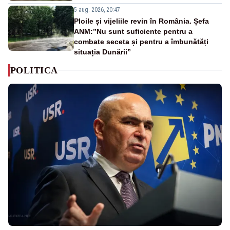
5 aug. 2026, 20:47
Ploile și vijeliile revin în România. Șefa
ANM:”Nu sunt suficiente pentru a
combate seceta și pentru a îmbunătăți
situația Dunării”
POLITICA