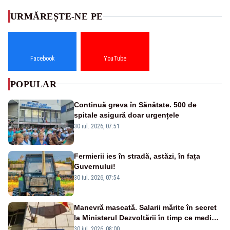
URMĂREȘTE-NE PE
Facebook
YouTube
POPULAR
Continuă greva în Sănătate. 500 de
spitale asigură doar urgențele
30 iul. 2026, 07:51
Fermierii ies în stradă, astăzi, în fața
Guvernului!
30 iul. 2026, 07:54
Manevră mascată. Salarii mărite în secret
la Ministerul Dezvoltării în timp ce medicii
ies în stradă
30 iul. 2026, 08:00