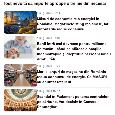
fost nevoită să importe aproape o treime din necesar
5 aug. 2026, 19:54
Măsuri de economisire a energiei în
România. Magazinele sting reclamele, iar
autoritățile reduc consumul
5 aug. 2026, 15:03
Banii intră mai devreme pentru milioane
de români: când se plătesc alocațiile,
indemnizațiile și drepturile persoanelor cu
dizabilități
5 aug. 2026, 10:29
Marile lanțuri de magazine din România
reduc consumul de energie. Ce MĂSURI
au anunțat retailerii
5 aug. 2026, 09:46
Scandal în Parlament pe tema centralelor
pe cărbune. Vot decisiv în Camera
Deputaților