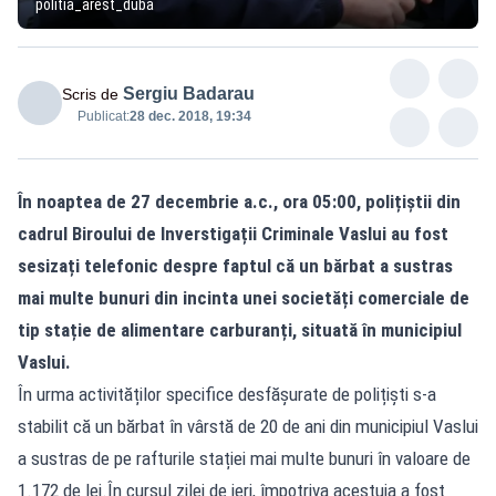
politia_arest_duba
Sergiu Badarau
Scris de
Publicat:
28 dec. 2018, 19:34
În noaptea de 27 decembrie a.c., ora 05:00, polițiștii din
cadrul Biroului de Inverstigații Criminale Vaslui au fost
sesizați telefonic despre faptul că un bărbat a sustras
mai multe bunuri din incinta unei societăți comerciale de
tip stație de alimentare carburanți, situată în municipiul
Vaslui.
În urma activităților specifice desfășurate de polițiști s-a
stabilit că un bărbat în vârstă de 20 de ani din municipiul Vaslui
a sustras de pe rafturile stației mai multe bunuri în valoare de
1.172 de lei.În cursul zilei de ieri, împotriva acestuia a fost