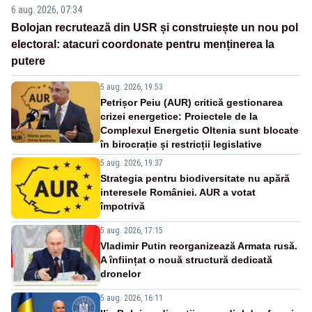
6 aug. 2026, 07:34
Bolojan recrutează din USR și construiește un nou pol
electoral: atacuri coordonate pentru menținerea la
putere
5 aug. 2026, 19:53
Petrișor Peiu (AUR) critică gestionarea
crizei energetice: Proiectele de la
Complexul Energetic Oltenia sunt blocate
în birocrație și restricții legislative
5 aug. 2026, 19:37
Strategia pentru biodiversitate nu apără
interesele României. AUR a votat
împotrivă
5 aug. 2026, 17:15
Vladimir Putin reorganizează Armata rusă.
A înființat o nouă structură dedicată
dronelor
5 aug. 2026, 16:11