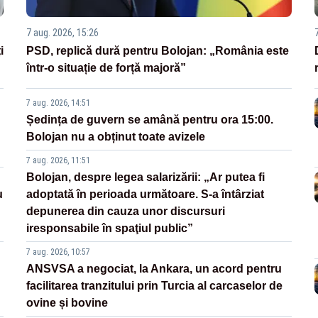
7 aug. 2026, 15:26
i
PSD, replică dură pentru Bolojan: „România este
într-o situație de forță majoră”
7 aug. 2026, 14:51
Ședința de guvern se amână pentru ora 15:00.
Bolojan nu a obținut toate avizele
7 aug. 2026, 11:51
Bolojan, despre legea salarizării: „Ar putea fi
u
adoptată în perioada următoare. S-a întârziat
depunerea din cauza unor discursuri
iresponsabile în spaţiul public”
7 aug. 2026, 10:57
ANSVSA a negociat, la Ankara, un acord pentru
facilitarea tranzitului prin Turcia al carcaselor de
ovine și bovine