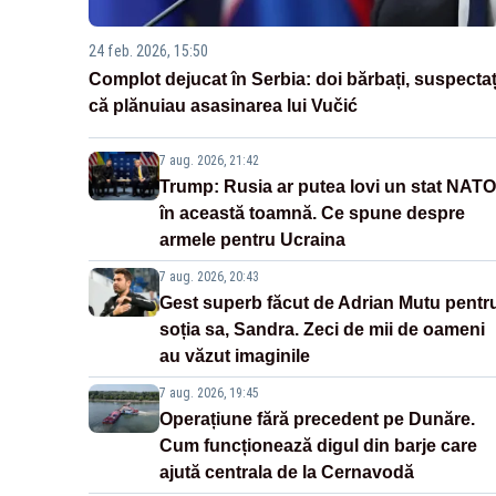
24 feb. 2026, 15:50
Complot dejucat în Serbia: doi bărbați, suspectaț
că plănuiau asasinarea lui Vučić
7 aug. 2026, 21:42
Trump: Rusia ar putea lovi un stat NATO
în această toamnă. Ce spune despre
armele pentru Ucraina
7 aug. 2026, 20:43
Gest superb făcut de Adrian Mutu pentr
soția sa, Sandra. Zeci de mii de oameni
au văzut imaginile
7 aug. 2026, 19:45
Operațiune fără precedent pe Dunăre.
Cum funcționează digul din barje care
ajută centrala de la Cernavodă