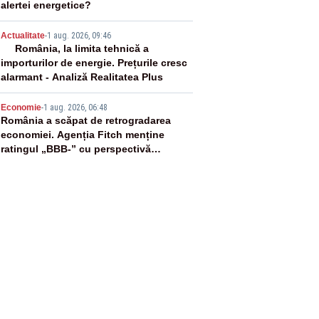
alertei energetice?
4
Actualitate
-
1 aug. 2026, 09:46
România, la limita tehnică a
importurilor de energie. Prețurile cresc
alarmant - Analiză Realitatea Plus
5
Economie
-
1 aug. 2026, 06:48
România a scăpat de retrogradarea
economiei. Agenția Fitch menține
ratingul „BBB-” cu perspectivă
negativă