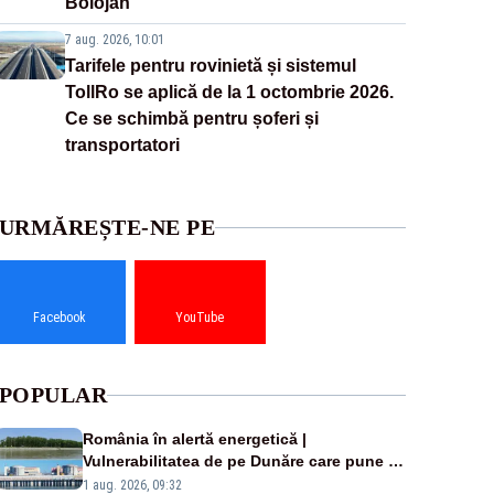
Bolojan
7 aug. 2026, 10:01
Tarifele pentru rovinietă și sistemul
TollRo se aplică de la 1 octombrie 2026.
Ce se schimbă pentru șoferi și
transportatori
URMĂREȘTE-NE PE
Facebook
YouTube
POPULAR
România în alertă energetică |
Vulnerabilitatea de pe Dunăre care pune în
pericol Centrala Cernavodă era cunoscută
1 aug. 2026, 09:32