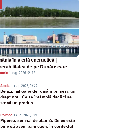
ânia în alertă energetică |
nerabilitatea de pe Dunăre care
omie
·
1 aug. 2026, 09:32
e în pericol Centrala Cernavodă era
oscută de pe vremea lui Ceaușescu
2
Social
-
1 aug. 2026, 09:37
De azi, milioane de români primesc un
drept nou. Ce se întâmplă dacă ți se
strică un produs
3
Politica
-
1 aug. 2026, 09:39
Piperea, semnal de alarmă. De ce este
bine să avem bani cash, în contextul