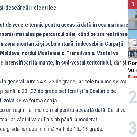
1
 și descărcări electrice
nct de vedere termic pentru această dată în cea mai mare
 înnorări mai ales pe parcursul zilei, când pe arii restrânse
e în zona montantă și submontană, îndeosebi în Carpații
n Moldova, nordul Munteniei și Transilvania. Vântul va
 intensificări la munte, în sud-vestul teritoriului, dar și
Rom
Vul
Econ
pun
n general între 24 și 32 de grade, iar cele minime se vor
cun
i până la 20...22 de grade pe litoral și în Dealurile de
i izolat se va forma ceață.
 cu un regim termic normal pentru această dată. Cerul va
ptea, iar vântul va sufla slab până la moderat.
e grade, iar cea minimă va fi de 15...18 grade.