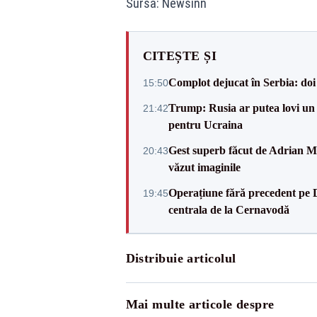
Sursa: Newsinn
CITEȘTE ȘI
Complot dejucat în Serbia: doi 
15:50
Trump: Rusia ar putea lovi un
21:42
pentru Ucraina
Gest superb făcut de Adrian Mu
20:43
văzut imaginile
Operațiune fără precedent pe 
19:45
centrala de la Cernavodă
Distribuie articolul
Mai multe articole despre