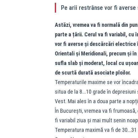
Pe arii restrânse vor fi averse
Astăzi, vremea va fi normală din pu
parte a țării. Cerul va fi variabil, cu
vor fi averse și descărcări electric
Orientali și Meridionali, precum și î
sufla slab și moderat, local cu ușoare
de scurtă durată asociate ploilor.
Temperaturile maxime se vor încadra î
situa de la 8...10 grade în depresiuni ș
Vest. Mai ales în a doua parte a nopți
În București, vremea va fi frumoasă,
fi variabil ziua și mai mult senin noa
Temperatura maximă va fi de 30...31 d