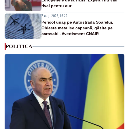
Europenele de la Paris. Experții nu văd
rival pentru aur
7 aug. 2026, 16:29
Pericol uriaș pe Autostrada Soarelui.
Obiecte metalice capcană, găsite pe
carosabil. Avertisment CNAIR
POLITICA