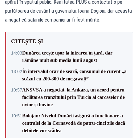
apărut în spațiul public, Realitatea PLUS a contactat-o pe
purtătoarea de cuvânt a guvernului, Ioana Dogioiu, dar aceasta
a negat că salariile companiei ar fi fost mărite.
CITEȘTE ȘI
Dunărea crește ușor la intrarea în țară, dar
14:03
rămâne mult sub media lunii august
În intervalul orar de seară, consumul de curent „a
13:02
scăzut cu 200-300 de megawați”
ANSVSA a negociat, la Ankara, un acord pentru
10:57
facilitarea tranzitului prin Turcia al carcaselor de
ovine și bovine
Bolojan: Nivelul Dunării asigură o funcționare a
10:51
centralei de la Cernavodă de patru-cinci zile dacă
debitele vor scădea