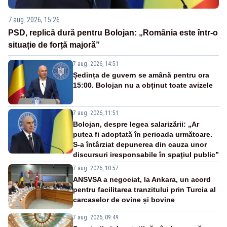
7 aug. 2026, 15:26
PSD, replică dură pentru Bolojan: „România este într-o
situație de forță majoră”
7 aug. 2026, 14:51
Ședința de guvern se amână pentru ora
15:00. Bolojan nu a obținut toate avizele
7 aug. 2026, 11:51
Bolojan, despre legea salarizării: „Ar
putea fi adoptată în perioada următoare.
S-a întârziat depunerea din cauza unor
discursuri iresponsabile în spaţiul public”
7 aug. 2026, 10:57
ANSVSA a negociat, la Ankara, un acord
pentru facilitarea tranzitului prin Turcia al
carcaselor de ovine și bovine
7 aug. 2026, 09:49