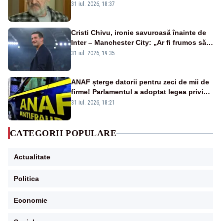
sportiv – AUDIO
31 iul. 2026, 18:37
Cristi Chivu, ironie savuroasă înainte de
Inter – Manchester City: „Ar fi frumos să
mai cumpărați și de la noi”
31 iul. 2026, 19:35
ANAF șterge datorii pentru zeci de mii de
firme! Parlamentul a adoptat legea privind
amnistia fiscală
31 iul. 2026, 18:21
CATEGORII POPULARE
Actualitate
Politica
Economie