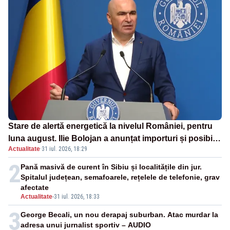
Stare de alertă energetică la nivelul României, pentru
luna august. Ilie Bolojan a anunțat importuri și posibile
Actualitate
·
31 iul. 2026, 18:29
restricții – VIDEO
2
Pană masivă de curent în Sibiu și localitățile din jur.
Spitalul județean, semafoarele, rețelele de telefonie, grav
afectate
Actualitate
-
31 iul. 2026, 18:33
3
George Becali, un nou derapaj suburban. Atac murdar la
adresa unui jurnalist sportiv – AUDIO