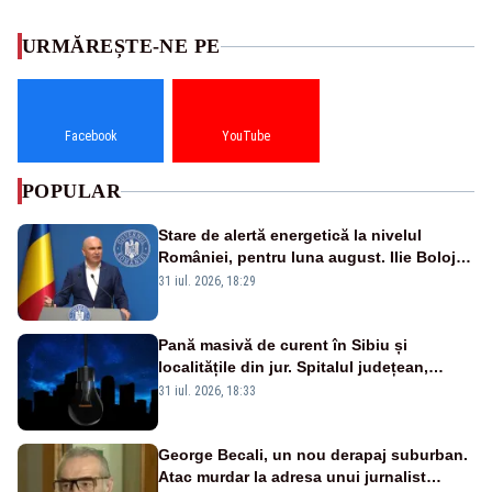
URMĂREȘTE-NE PE
Facebook
YouTube
POPULAR
Stare de alertă energetică la nivelul
României, pentru luna august. Ilie Bolojan
a anunțat importuri și posibile restricții –
31 iul. 2026, 18:29
VIDEO
Pană masivă de curent în Sibiu și
localitățile din jur. Spitalul județean,
semafoarele, rețelele de telefonie, grav
31 iul. 2026, 18:33
afectate
George Becali, un nou derapaj suburban.
Atac murdar la adresa unui jurnalist