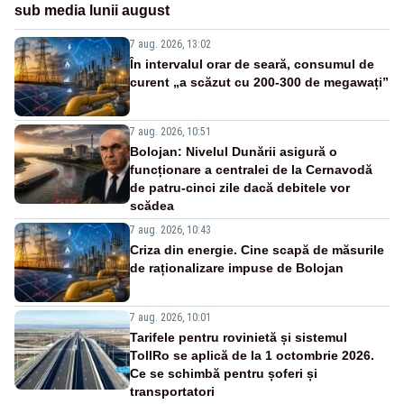
sub media lunii august
7 aug. 2026, 13:02
În intervalul orar de seară, consumul de
curent „a scăzut cu 200-300 de megawați”
7 aug. 2026, 10:51
Bolojan: Nivelul Dunării asigură o
funcționare a centralei de la Cernavodă
de patru-cinci zile dacă debitele vor
scădea
7 aug. 2026, 10:43
Criza din energie. Cine scapă de măsurile
de raționalizare impuse de Bolojan
7 aug. 2026, 10:01
Tarifele pentru rovinietă și sistemul
TollRo se aplică de la 1 octombrie 2026.
Ce se schimbă pentru șoferi și
transportatori