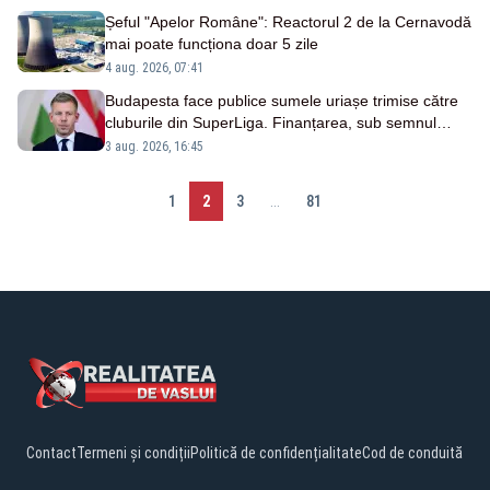
Șeful "Apelor Române": Reactorul 2 de la Cernavodă
mai poate funcționa doar 5 zile
4 aug. 2026, 07:41
Budapesta face publice sumele uriașe trimise către
cluburile din SuperLiga. Finanțarea, sub semnul
întrebării
3 aug. 2026, 16:45
1
2
3
...
81
Contact
Termeni și condiții
Politică de confidențialitate
Cod de conduită