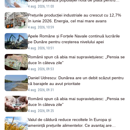
Bolojan pasează populației nota de plată pentru
importurile costisitoare
4 aug. 2026, 11:03
Prețurile producției industriale au crescut cu 12,7%
în iunie 2026. Energia, cel mai mare avans
4 aug. 2026, 10:59
Apele Române și Forțele Navale continuă lucrările
pe Dunăre pentru creșterea nivelului apei
4 aug. 2026, 10:51
Românii spun că abia mai supraviețuiesc: „Pensia se
duce în câteva zile”
4 aug. 2026, 09:53
Daniel Udrescu: Dunărea are un debit scăzut pentru
că barajele au avut prioritate
4 aug. 2026, 09:31
Românii spun că abia mai supraviețuiesc: „Pensia se
duce în câteva zile”
4 aug. 2026, 09:25
Valul de căldură reduce recoltele în Europa și
amenință prețurile alimentelor. Ce avantaj are