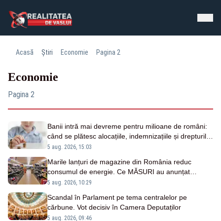
Acasă
Știri
Economie
Pagina 2
Economie
Pagina 2
Banii intră mai devreme pentru milioane de români:
când se plătesc alocațiile, indemnizațiile și drepturile
persoanelor cu dizabilități
5 aug. 2026, 15:03
Marile lanțuri de magazine din România reduc
consumul de energie. Ce MĂSURI au anunțat
retailerii
5 aug. 2026, 10:29
Scandal în Parlament pe tema centralelor pe
cărbune. Vot decisiv în Camera Deputaților
5 aug. 2026, 09:46