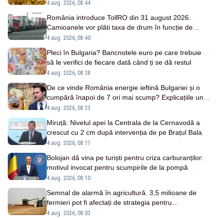
România
4 aug. 2026, 08:44
România introduce TollRO din 31 august 2026.
Camioanele vor plăti taxa de drum în funcție de
kilometrii parcurși
4 aug. 2026, 08:40
Pleci în Bulgaria? Bancnotele euro pe care trebuie
să le verifici de fiecare dată când ți se dă restul
4 aug. 2026, 08:38
De ce vinde România energie ieftină Bulgariei și o
cumpără înapoi de 7 ori mai scump? Explicațiile unui
fost ministru
4 aug. 2026, 08:33
Miruță: Nivelul apei la Centrala de la Cernavodă a
crescut cu 2 cm după intervenția de pe Brațul Bala
4 aug. 2026, 08:17
Bolojan dă vina pe turiști pentru criza carburanților:
motivul invocat pentru scumpirile de la pompă
4 aug. 2026, 08:10
Semnal de alarmă în agricultură. 3,5 milioane de
fermieri pot fi afectați de strategia pentru
conservarea biodiversității
4 aug. 2026, 08:03