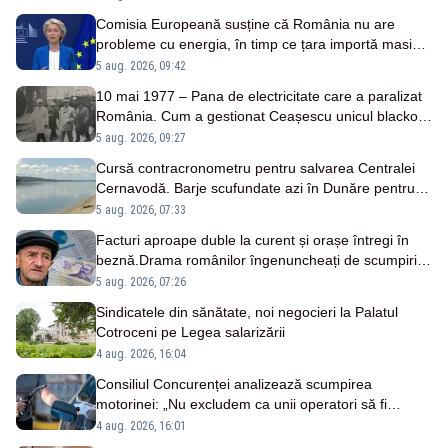
Comisia Europeană susține că România nu are
probleme cu energia, în timp ce țara importă masiv
de la patru vecini
5 aug. 2026, 09:42
10 mai 1977 – Pana de electricitate care a paralizat
România. Cum a gestionat Ceașescu unicul blackout
național
5 aug. 2026, 09:27
Cursă contracronometru pentru salvarea Centralei
Cernavodă. Barje scufundate azi în Dunăre pentru
creșterea nivelului apei
5 aug. 2026, 07:33
Facturi aproape duble la curent și orașe întregi în
beznă.Drama românilor îngenuncheați de scumpiri.
Mărturii emoționante
5 aug. 2026, 07:26
Sindicatele din sănătate, noi negocieri la Palatul
Cotroceni pe Legea salarizării
4 aug. 2026, 16:04
Consiliul Concurenței analizează scumpirea
motorinei: „Nu excludem ca unii operatori să fi
profitat”
4 aug. 2026, 16:01