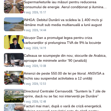
Supermarketurile iau măsuri pentru reducerea
consumului de energie. Aerul condiționat și iluminatul
vor fi limitate
4 aug. 2026, 15:17
INHGA: Debitul Dunării va scădea la 1.400 mc/s şi
rămâne mult sub media multianuală a lunii august
4 aug. 2026, 14:44
Nicușor Dan a promulgat legea pentru criza
carburanților și prelungirea TVA de 9% la locuințe
4 aug. 2026, 14:19
Cafeaua se scumpeşte din nou; stocurile de Arabica,
aproape de minimele anilor '90 (analiză)
4 aug. 2026, 13:08
Amenzi de peste 550.00 de lei pe litoral. ANSVSA a
închis sau suspendat activitatea a 12 unități
4 aug. 2026, 12:53
Directorul Centralei Cernavodă: "Suntem la 7 zile de
oprire, dacă nu se fac noi intervenții pe Dunăre”
4 aug. 2026, 12:48
Facturi mai mari, după o vară de criză energetică.