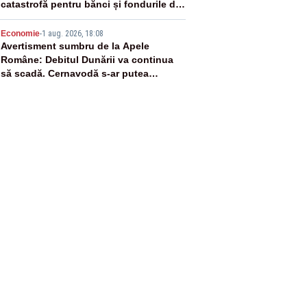
catastrofă pentru bănci și fondurile de
pensii
5
Economie
-
1 aug. 2026, 18:08
Avertisment sumbru de la Apele
Române: Debitul Dunării va continua
să scadă. Cernavodă s-ar putea
închide în 4 zile