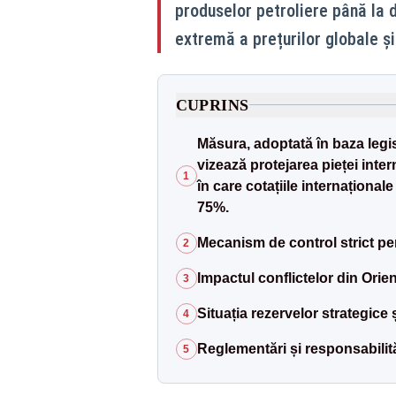
produselor petroliere până la d
extremă a prețurilor globale și 
CUPRINS
Măsura, adoptată în baza legis
vizează protejarea pieței inte
1
în care cotațiile internaționale
75%.
Mecanism de control strict pen
2
Impactul conflictelor din Orien
3
Situația rezervelor strategice 
4
Reglementări și responsabilit
5