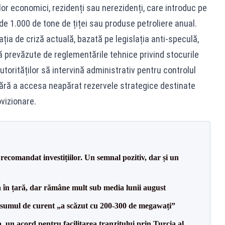
lor economici, rezidenți sau nerezidenți, care introduc pe
de 1.000 de tone de țiței sau produse petroliere anual.
ația de criză actuală, bazată pe legislația anti-speculă,
ță prevăzute de reglementările tehnice privind stocurile
torităților să intervină administrativ pentru controlul
e fără a accesa neapărat rezervele strategice destinate
ovizionare.
recomandat investițiilor. Un semnal pozitiv, dar și un
a în țară, dar rămâne mult sub media lunii august
onsumul de curent „a scăzut cu 200-300 de megawați”
un acord pentru facilitarea tranzitului prin Turcia al