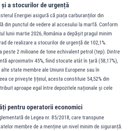
 și a stocurilor de urgență
nisterul Energiei asigură că piața carburanților din
ă din punctul de vedere al accesului la marfă. Conform
itul lunii martie 2026, România a depășit pragul minim
rad de realizare a stocurilor de urgență de 102,1%.
 la peste 2 milioane de tone echivalent petrol (tep). Dintre
ntă aproximativ 45%, fiind stocate atât în țară (58,17%),
 alte state membre ale Uniunii Europene sau în
eea ce privește țițeiul, acesta constituie 54,52% din
stribuit aproape egal între depozitele naționale și cele
ăți pentru operatorii economici
eglementată de Legea nr. 85/2018, care transpune
tatelor membre de a menține un nivel minim de siguranță.