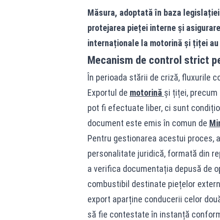
Măsura, adoptată în baza legislației
protejarea pieței interne și asigurar
internaționale la motorină și țiței au
Mecanism de control strict pe
În perioada stării de criză, fluxurile 
Exportul de
motorină
și țiței, precum
pot fi efectuate liber, ci sunt condiț
document este emis în comun de
Mi
Pentru gestionarea acestui proces, au
personalitate juridică, formată din r
a verifica documentația depusă de ope
combustibil destinate piețelor extern
export aparține conducerii celor două
să fie contestate în instanță conform