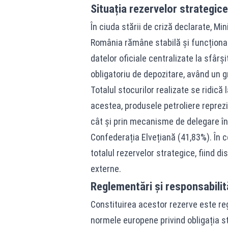
Situația rezervelor strategice
În ciuda stării de criză declarate, Mi
România rămâne stabilă și funcțional
datelor oficiale centralizate la sfârș
obligatoriu de depozitare, având un g
Totalul stocurilor realizate se ridică
acestea, produsele petroliere reprezi
cât și prin mecanisme de delegare în
Confederația Elvețiană (41,83%). În c
totalul rezervelor strategice, fiind di
externe.
Reglementări și responsabilit
Constituirea acestor rezerve este r
normele europene privind obligația s