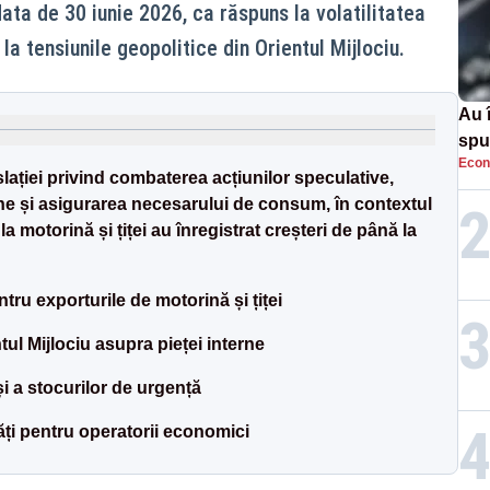
ata de 30 iunie 2026, ca răspuns la volatilitatea
la tensiunile geopolitice din Orientul Mijlociu.
Au 
spu
Econ
pas
lației privind combaterea acțiunilor speculative,
rne și asigurarea necesarului de consum, în contextul
 la motorină și țiței au înregistrat creșteri de până la
tru exporturile de motorină și țiței
tul Mijlociu asupra pieței interne
și a stocurilor de urgență
ăți pentru operatorii economici