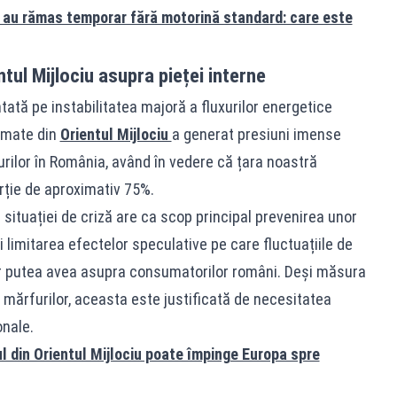
ă au rămas temporar fără motorină standard: care este
ntul Mijlociu asupra pieței interne
ată pe instabilitatea majoră a fluxurilor energetice
armate din
Orientul Mijlociu
a generat presiuni imense
țurilor în România, având în vedere că țara noastră
orție de aproximativ 75%.
 situației de criză are ca scop principal prevenirea unor
 limitarea efectelor speculative pe care fluctuațiile de
-ar putea avea asupra consumatorilor români. Deși măsura
a mărfurilor, aceasta este justificată de necesitatea
onale.
l din Orientul Mijlociu poate împinge Europa spre