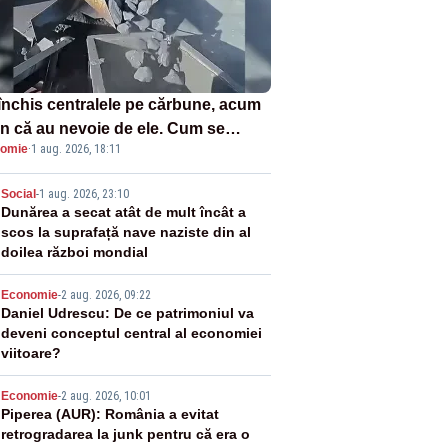
închis centralele pe cărbune, acum
n că au nevoie de ele. Cum se
omie
·
1 aug. 2026, 18:11
ează vina în plină criză energetică
2
Social
-
1 aug. 2026, 23:10
Dunărea a secat atât de mult încât a
scos la suprafață nave naziste din al
doilea război mondial
3
Economie
-
2 aug. 2026, 09:22
Daniel Udrescu: De ce patrimoniul va
deveni conceptul central al economiei
viitoare?
4
Economie
-
2 aug. 2026, 10:01
Piperea (AUR): România a evitat
retrogradarea la junk pentru că era o