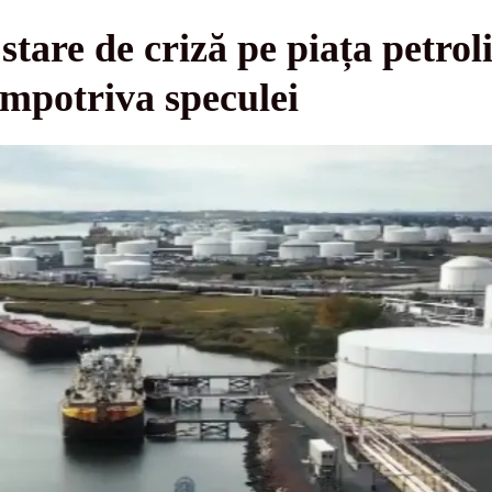
are de criză pe piața petrolie
împotriva speculei