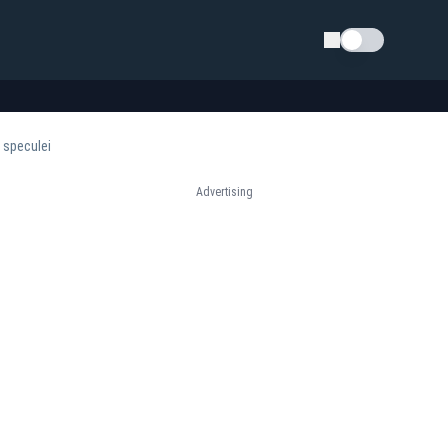
Schimba tema
a speculei
Advertising