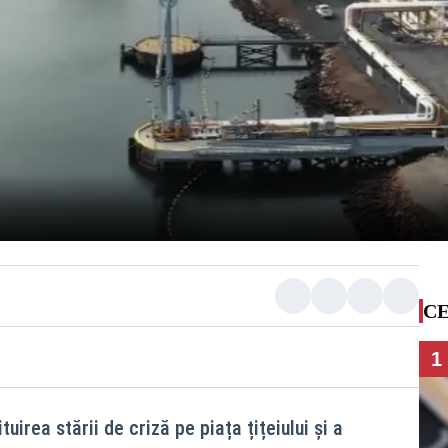
CE
1
uirea stării de criză pe piața țițeiului și a