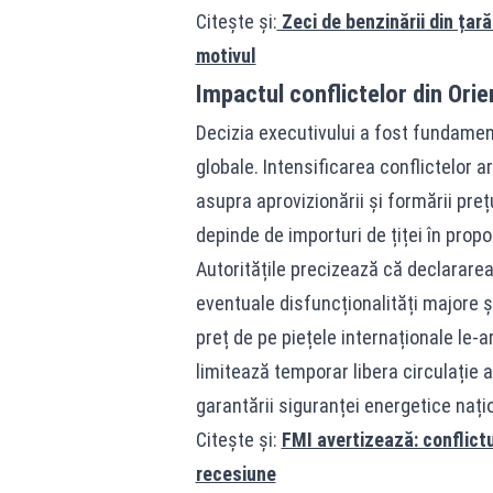
Citește și:
Zeci de benzinării din țar
motivul
Impactul conflictelor din Orie
Decizia executivului a fost fundament
globale. Intensificarea conflictelor 
asupra aprovizionării și formării pre
depinde de importuri de țiței în prop
Autoritățile precizează că declararea
eventuale disfuncționalități majore și
preț de pe piețele internaționale le
limitează temporar libera circulație 
garantării siguranței energetice nați
Citește și:
FMI avertizează: conflictu
recesiune