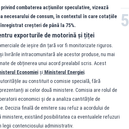
 privind combaterea acțiunilor speculative, vizează
ea necesarului de consum, în contextul în care cotațiile
 înregistrat creșteri de până la 75%.
ntru exporturile de motorină și țiței
comerciale de ieșire din țară vor fi monitorizate riguros.
 și livrările intracomunitară ale acestor produse, nu mai
ionate de obținerea unui acord prealabil scris. Acest
nisterul Economiei
și
Ministerul Energiei
.
toritățile au constituit o comisie specială, fără
eprezentanți ai celor două ministere. Comisia are rolul de
ratorii economici și de a analiza cantitățile de
e. Decizia finală de emitere sau refuz a acordului de
 ministere, existând posibilitatea ca eventualele refuzuri
 legii contenciosului administrativ.