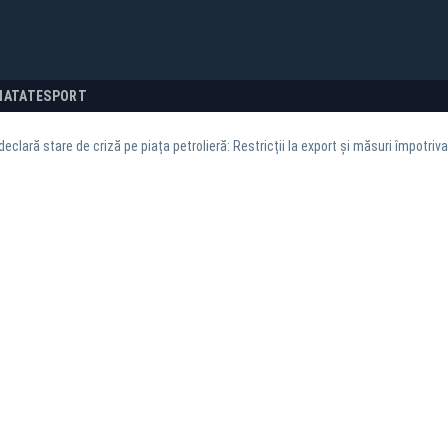
NATATE
SPORT
clară stare de criză pe piața petrolieră: Restricții la export și măsuri împotriv