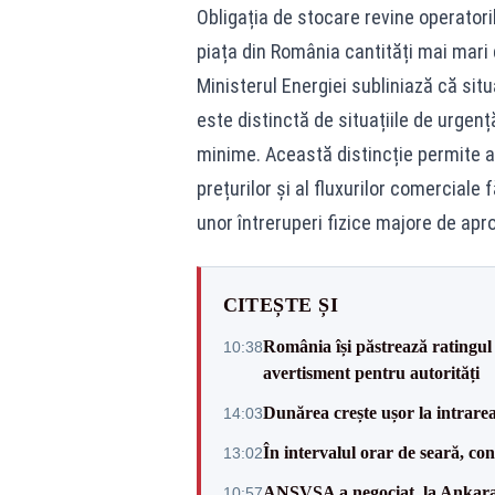
Obligația de stocare revine operatori
piața din România cantități mai mari 
Ministerul Energiei subliniază că situ
este distinctă de situațiile de urgen
minime. Această distincție permite au
prețurilor și al fluxurilor comercial
unor întreruperi fizice majore de apr
CITEȘTE ȘI
România își păstrează ratingul 
10:38
avertisment pentru autorități
Dunărea crește ușor la intrare
14:03
În intervalul orar de seară, c
13:02
ANSVSA a negociat, la Ankara, 
10:57