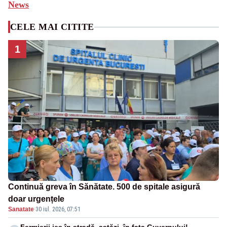
News
CELE MAI CITITE
1
Continuă greva în Sănătate. 500 de spitale asigură
doar urgențele
Sanatate
·
30 iul. 2026, 07:51
Fermierii ies în stradă, astăzi, în fața Guvernului!