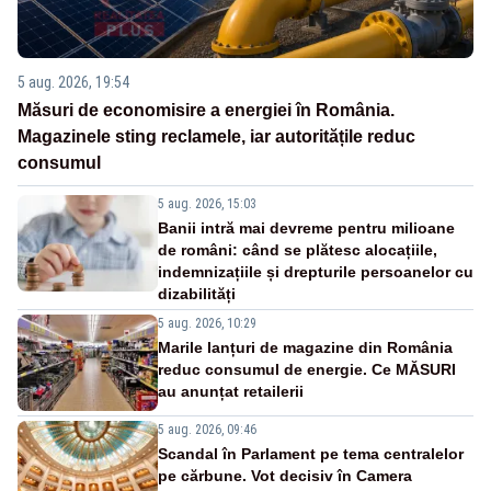
5 aug. 2026, 19:54
Măsuri de economisire a energiei în România.
Magazinele sting reclamele, iar autoritățile reduc
consumul
5 aug. 2026, 15:03
Banii intră mai devreme pentru milioane
de români: când se plătesc alocațiile,
indemnizațiile și drepturile persoanelor cu
dizabilități
5 aug. 2026, 10:29
Marile lanțuri de magazine din România
reduc consumul de energie. Ce MĂSURI
au anunțat retailerii
5 aug. 2026, 09:46
Scandal în Parlament pe tema centralelor
pe cărbune. Vot decisiv în Camera