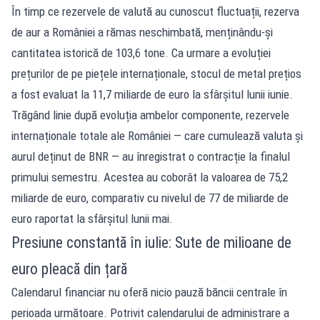
În timp ce rezervele de valută au cunoscut fluctuații, rezerva
de aur a României a rămas neschimbată, menținându-și
cantitatea istorică de 103,6 tone. Ca urmare a evoluției
prețurilor de pe piețele internaționale, stocul de metal prețios
a fost evaluat la 11,7 miliarde de euro la sfârșitul lunii iunie.
Trăgând linie după evoluția ambelor componente, rezervele
internaționale totale ale României — care cumulează valuta și
aurul deținut de BNR — au înregistrat o contracție la finalul
primului semestru. Acestea au coborât la valoarea de 75,2
miliarde de euro, comparativ cu nivelul de 77 de miliarde de
euro raportat la sfârșitul lunii mai.
Presiune constantă în iulie: Sute de milioane de
euro pleacă din țară
Calendarul financiar nu oferă nicio pauză băncii centrale în
perioada următoare. Potrivit calendarului de administrare a