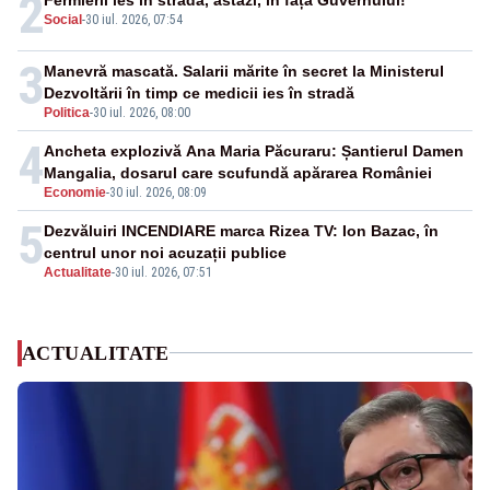
2
Social
-
30 iul. 2026, 07:54
3
Manevră mascată. Salarii mărite în secret la Ministerul
Dezvoltării în timp ce medicii ies în stradă
Politica
-
30 iul. 2026, 08:00
4
Ancheta explozivă Ana Maria Păcuraru: Șantierul Damen
Mangalia, dosarul care scufundă apărarea României
Economie
-
30 iul. 2026, 08:09
5
Dezvăluiri INCENDIARE marca Rizea TV: Ion Bazac, în
centrul unor noi acuzații publice
Actualitate
-
30 iul. 2026, 07:51
ACTUALITATE