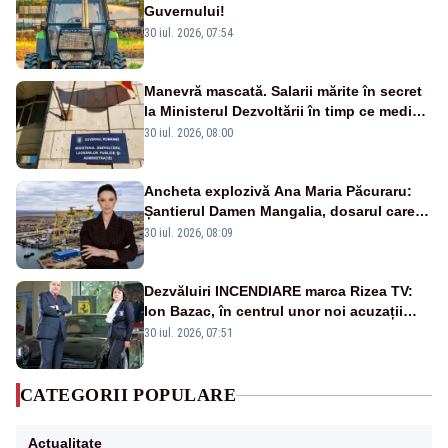
Guvernului!
30 iul. 2026, 07:54
Manevră mascată. Salarii mărite în secret
la Ministerul Dezvoltării în timp ce medicii
ies în stradă
30 iul. 2026, 08:00
Ancheta explozivă Ana Maria Păcuraru:
Șantierul Damen Mangalia, dosarul care
scufundă apărarea României
30 iul. 2026, 08:09
Dezvăluiri INCENDIARE marca Rizea TV:
Ion Bazac, în centrul unor noi acuzații
publice
30 iul. 2026, 07:51
CATEGORII POPULARE
Actualitate