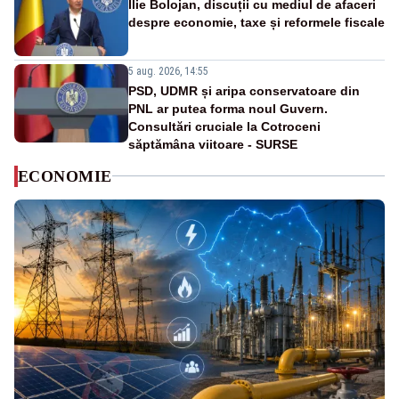
Ilie Bolojan, discuții cu mediul de afaceri
despre economie, taxe și reformele fiscale
5 aug. 2026, 14:55
PSD, UDMR și aripa conservatoare din
PNL ar putea forma noul Guvern.
Consultări cruciale la Cotroceni
săptămâna viitoare - SURSE
ECONOMIE