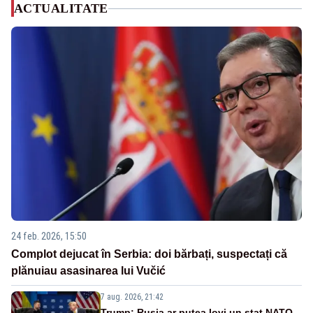
ACTUALITATE
24 feb. 2026, 15:50
Complot dejucat în Serbia: doi bărbați, suspectați că
plănuiau asasinarea lui Vučić
7 aug. 2026, 21:42
Trump: Rusia ar putea lovi un stat NATO