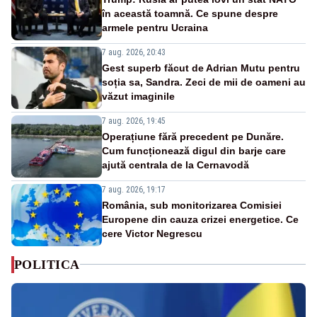
în această toamnă. Ce spune despre
armele pentru Ucraina
7 aug. 2026, 20:43
Gest superb făcut de Adrian Mutu pentru
soția sa, Sandra. Zeci de mii de oameni au
văzut imaginile
7 aug. 2026, 19:45
Operațiune fără precedent pe Dunăre.
Cum funcționează digul din barje care
ajută centrala de la Cernavodă
7 aug. 2026, 19:17
România, sub monitorizarea Comisiei
Europene din cauza crizei energetice. Ce
cere Victor Negrescu
POLITICA