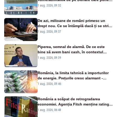
în pericol Centrala Cernavodă era
1 aug. 2026, 09:32
cunoscută de pe vremea lui Ceaușescu
De azi, milioane de români primesc un
drept nou. Ce se întâmplă dacă ți se strică
un produs
1 aug. 2026, 09:37
Piperea, semnal de alarmă. De ce este
bine să avem bani cash, în contextul
alertei energetice?
1 aug. 2026, 09:39
România, la limita tehnică a importurilor
de energie. Prețurile cresc alarmant -
Analiză Realitatea Plus
1 aug. 2026, 09:46
România a scăpat de retrogradarea
economiei. Agenția Fitch menține ratingul
„BBB-” cu perspectivă negativă
1 aug. 2026, 06:48