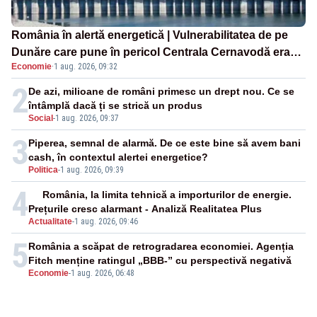
România în alertă energetică | Vulnerabilitatea de pe
Dunăre care pune în pericol Centrala Cernavodă era
Economie
·
1 aug. 2026, 09:32
cunoscută de pe vremea lui Ceaușescu
2
De azi, milioane de români primesc un drept nou. Ce se
întâmplă dacă ți se strică un produs
Social
-
1 aug. 2026, 09:37
3
Piperea, semnal de alarmă. De ce este bine să avem bani
cash, în contextul alertei energetice?
Politica
-
1 aug. 2026, 09:39
4
România, la limita tehnică a importurilor de energie.
Prețurile cresc alarmant - Analiză Realitatea Plus
Actualitate
-
1 aug. 2026, 09:46
5
România a scăpat de retrogradarea economiei. Agenția
Fitch menține ratingul „BBB-” cu perspectivă negativă
Economie
-
1 aug. 2026, 06:48