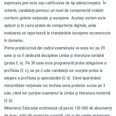
exprimate prin note sau calificative de tip admis/respins. În
schimb, candidații primesc un nivel de competență stabilit
conform grilelor naționale și europene. Același sistem este
aplicat și în cazul probei de competențe digitale, unde
evaluarea se raportează la standardele europene recunoscute
în domeniu.
Prima probă scrisă din cadrul examenului va avea loc pe 29
iunie și va fi dedicată disciplinei Limba și literatura română
(proba E.a). Pe 30 iunie este programată proba obligatorie a
profilului (E.c), iar pe 2 iulie candidații vor susține proba la
alegere a profilului și specializării (E.d). Elevii aparținând
minorităților naționale vor încheia seria probelor scrise pe 3
iulie, când vor susține examenul la Limba și literatura maternă
(E.b).
Ministerul Educației estimează că peste 130.000 de absolvenți
de liceu, atât din promoția curentă, cât și din seriile anterioare,