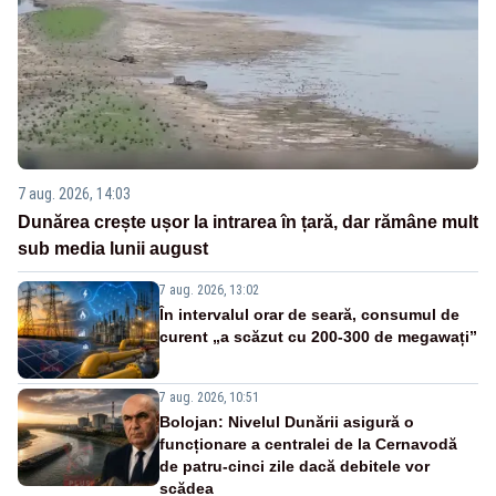
7 aug. 2026, 14:03
Dunărea crește ușor la intrarea în țară, dar rămâne mult
sub media lunii august
7 aug. 2026, 13:02
În intervalul orar de seară, consumul de
curent „a scăzut cu 200-300 de megawați”
7 aug. 2026, 10:51
Bolojan: Nivelul Dunării asigură o
funcționare a centralei de la Cernavodă
de patru-cinci zile dacă debitele vor
scădea