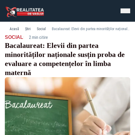
Acasă
Știri
Social
Bacalaureat: Elevii din partea minorităților naționale susțin proba de evaluare a competențelor în limba maternă
·
SOCIAL
2 min citire
Bacalaureat: Elevii din partea
minorităților naționale susțin proba de
evaluare a competențelor în limba
maternă