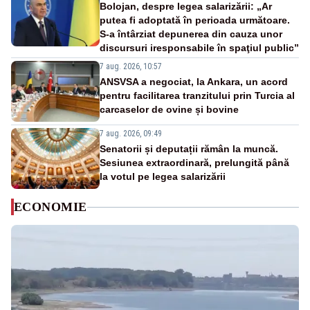
Bolojan, despre legea salarizării: „Ar
putea fi adoptată în perioada următoare.
S-a întârziat depunerea din cauza unor
discursuri iresponsabile în spaţiul public”
7 aug. 2026, 10:57
ANSVSA a negociat, la Ankara, un acord
pentru facilitarea tranzitului prin Turcia al
carcaselor de ovine și bovine
7 aug. 2026, 09:49
Senatorii și deputații rămân la muncă.
Sesiunea extraordinară, prelungită până
la votul pe legea salarizării
ECONOMIE