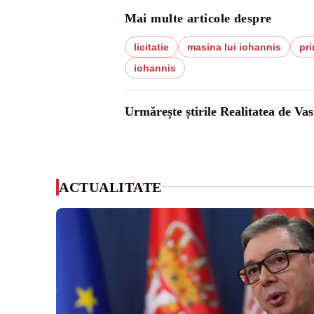
Mai multe articole despre
licitatie
masina lui iohannis
pri
iohannis
Urmărește știrile Realitatea de Vas
ACTUALITATE