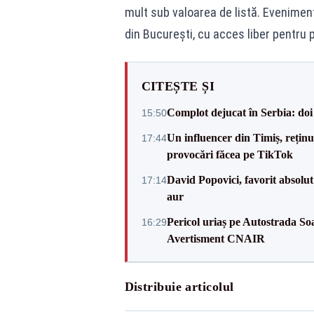
mult sub valoarea de listă. Eveniment
din București, cu acces liber pentru p
CITEȘTE ȘI
Complot dejucat în Serbia: doi 
15:50
Un influencer din Timiș, rețin
17:44
provocări făcea pe TikTok
David Popovici, favorit absolut
17:14
aur
Pericol uriaș pe Autostrada Soa
16:29
Avertisment CNAIR
Distribuie articolul