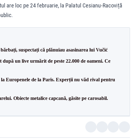
ul are loc pe 24 februarie, la Palatul Cesianu‑Racoviță
ublic.
bărbați, suspectați că plănuiau asasinarea lui Vučić
ut după un live urmărit de peste 22.000 de oameni. Ce
 la Europenele de la Paris. Experții nu văd rival pentru
relui. Obiecte metalice capcană, găsite pe carosabil.