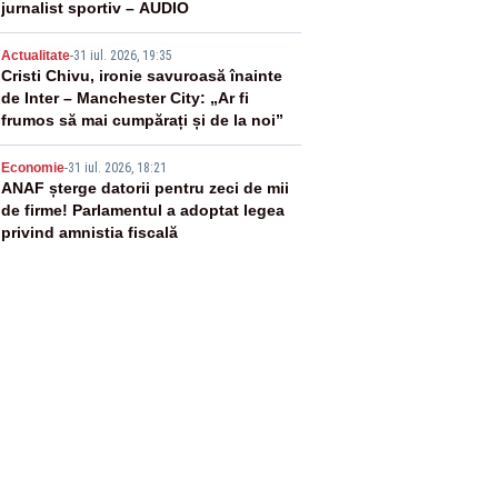
jurnalist sportiv – AUDIO
4
Actualitate
-
31 iul. 2026, 19:35
Cristi Chivu, ironie savuroasă înainte
de Inter – Manchester City: „Ar fi
frumos să mai cumpărați și de la noi”
5
Economie
-
31 iul. 2026, 18:21
ANAF șterge datorii pentru zeci de mii
de firme! Parlamentul a adoptat legea
privind amnistia fiscală