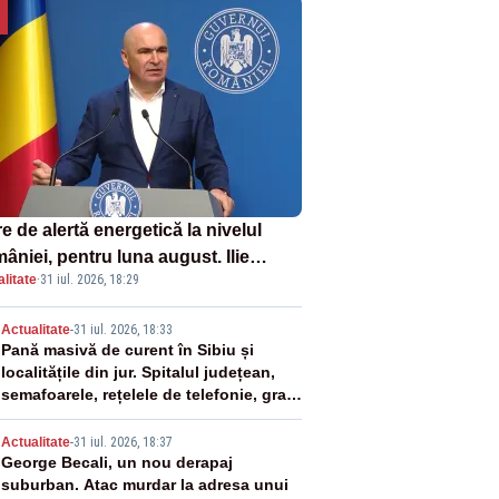
e de alertă energetică la nivelul
âniei, pentru luna august. Ilie
litate
·
31 iul. 2026, 18:29
ojan a anunțat importuri și posibile
ricții – VIDEO
2
Actualitate
-
31 iul. 2026, 18:33
Pană masivă de curent în Sibiu și
localitățile din jur. Spitalul județean,
semafoarele, rețelele de telefonie, grav
afectate
3
Actualitate
-
31 iul. 2026, 18:37
George Becali, un nou derapaj
suburban. Atac murdar la adresa unui