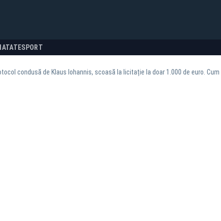
NATATE
SPORT
tocol condusă de Klaus Iohannis, scoasă la licitație la doar 1.000 de euro. Cum