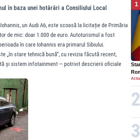
1
ul în baza unei hotărâri a Consiliului Local
Iohannis, un Audi A6, este scoasă la licitație de Primăria
ător de mic: doar 1.000 de euro. Autoturismul a fost
perioada în care Iohannis era primarul Sibiului.
e „în stare tehnică bună”, cu revizia făcută recent,
ă și sistem infotainment — potrivit descrierii oficiale
Star
Rom
Actua
Bol
rest