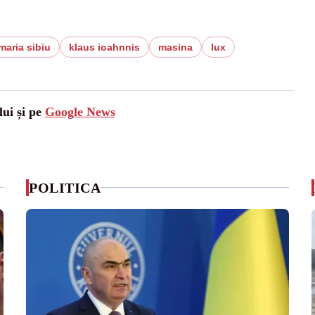
maria sibiu
klaus ioahnnis
masina
lux
lui și pe
Google News
POLITICA