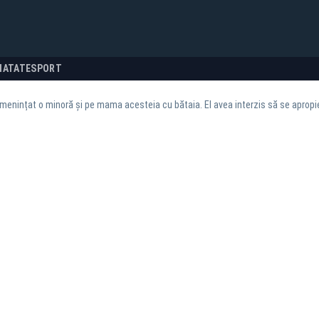
NATATE
SPORT
menințat o minoră și pe mama acesteia cu bătaia. El avea interzis să se apropi