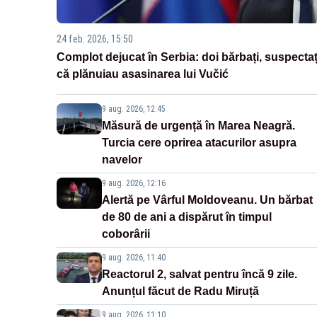
24 feb. 2026, 15:50
Complot dejucat în Serbia: doi bărbați, suspectaț
că plănuiau asasinarea lui Vučić
9 aug. 2026, 12:45
Măsură de urgență în Marea Neagră.
Turcia cere oprirea atacurilor asupra
navelor
9 aug. 2026, 12:16
Alertă pe Vârful Moldoveanu. Un bărbat
de 80 de ani a dispărut în timpul
coborârii
9 aug. 2026, 11:40
Reactorul 2, salvat pentru încă 9 zile.
Anunțul făcut de Radu Miruță
9 aug. 2026, 11:10