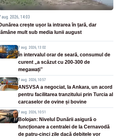
7 aug. 2026, 14:03
Dunărea crește ușor la intrarea în țară, dar
rămâne mult sub media lunii august
7 aug. 2026, 13:02
În intervalul orar de seară, consumul de
curent „a scăzut cu 200-300 de
megawați”
7 aug. 2026, 10:57
ANSVSA a negociat, la Ankara, un acord
pentru facilitarea tranzitului prin Turcia al
carcaselor de ovine și bovine
7 aug. 2026, 10:51
Bolojan: Nivelul Dunării asigură o
funcționare a centralei de la Cernavodă
de patru-cinci zile dacă debitele vor