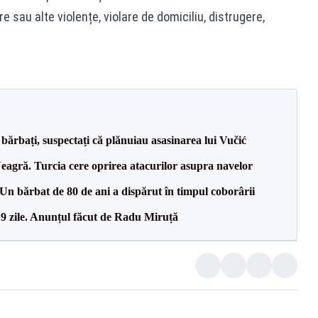
re sau alte violențe, violare de domiciliu, distrugere,
bărbați, suspectați că plănuiau asasinarea lui Vučić
agră. Turcia cere oprirea atacurilor asupra navelor
n bărbat de 80 de ani a dispărut în timpul coborârii
 9 zile. Anunțul făcut de Radu Miruță