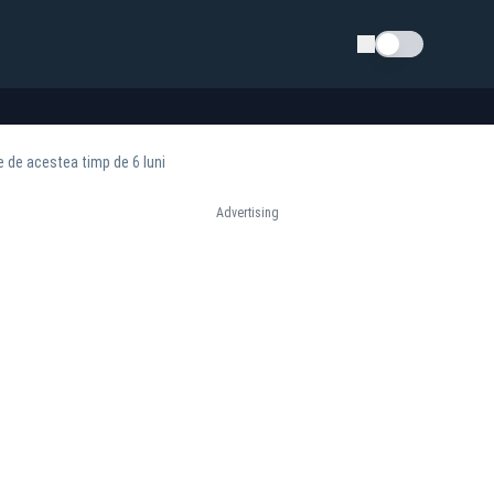
Schimba tema
e de acestea timp de 6 luni
Advertising