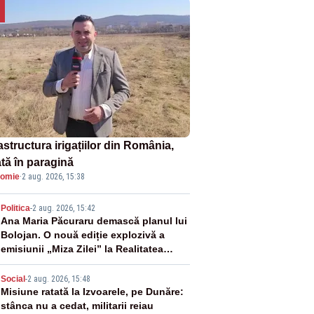
astructura irigațiilor din România,
ată în paragină
omie
·
2 aug. 2026, 15:38
2
Politica
-
2 aug. 2026, 15:42
Ana Maria Păcuraru demască planul lui
Bolojan. O nouă ediție explozivă a
emisiunii „Miza Zilei” la Realitatea
PLUS
3
Social
-
2 aug. 2026, 15:48
Misiune ratată la Izvoarele, pe Dunăre:
stânca nu a cedat, militarii reiau