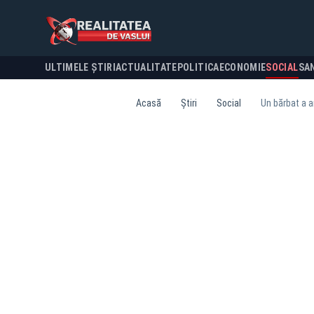
ULTIMELE ȘTIRI
ACTUALITATE
POLITICA
ECONOMIE
SOCIAL
SA
Acasă
Știri
Social
Un bărbat a a