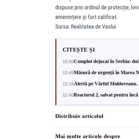
dispuse prin ordinul de protecție, lovi
amenințare și furt calificat.
Sursa: Realitatea de Vaslui
CITEȘTE ȘI
Complot dejucat în Serbia: doi 
15:50
Măsură de urgență în Marea Ne
12:45
Alertă pe Vârful Moldoveanu. U
12:16
Reactorul 2, salvat pentru încă
11:40
Distribuie articolul
Mai multe articole despre