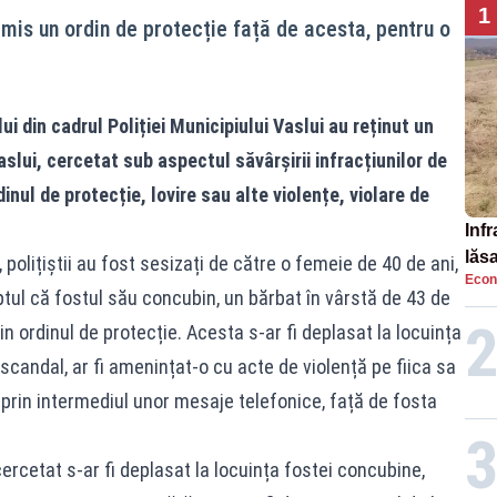
1
emis un ordin de protecție față de acesta, pentru o
lui din cadrul Poliției Municipiului Vaslui au reținut un
slui, cercetat sub aspectul săvârşirii infracțiunilor de
inul de protecție, lovire sau alte violențe, violare de
Infr
lăs
țiștii au fost sesizați de către o femeie de 40 de ani,
Econ
faptul că fostul său concubin, un bărbat în vârstă de 43 de
in ordinul de protecție. Acesta s-ar fi deplasat la locuința
scandal, ar fi amenințat-o cu acte de violență pe fiica sa
, prin intermediul unor mesaje telefonice, față de fosta
cetat s-ar fi deplasat la locuința fostei concubine,