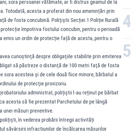
ani, sora persoanei vătămate, ar fi distrus geamul de la
sta. Totodată, acesta a proferat din nou amenințări prin
ă de fosta concubină. Poliţiştii Secției 1 Poliție Rurală
 protecție împotriva fostului concubin, pentru o perioadă
i a emis un ordin de protecție față de acesta, pentru o
ea cunoştinţă despre obligaţiile stabilite prin emiterea
 obligat să păstreze o distanţă de 100 metri faţă de fosta
e sora acesteia şi de cele două fiice minore, bărbatul a
rdinului de protecţie provizoriu.
robatoriului administrat, polițiștii l-au reținut pe bărbat
ca acesta să fie prezentat Parchetului de pe lângă
a unei măsuri preventive.
lițiști, în vederea probării întregii activități
ul săvârşirii infracțiunilor de încălcarea măsurilor