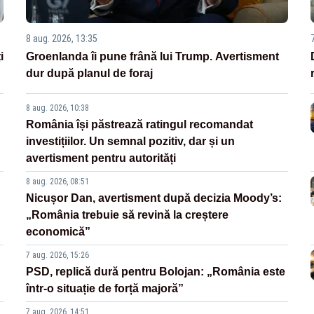
8 aug. 2026, 13:35
i
Groenlanda îi pune frână lui Trump. Avertisment
dur după planul de foraj
8 aug. 2026, 10:38
România își păstrează ratingul recomandat
investițiilor. Un semnal pozitiv, dar și un
avertisment pentru autorități
8 aug. 2026, 08:51
Nicușor Dan, avertisment după decizia Moody’s:
„România trebuie să revină la creștere
economică”
7 aug. 2026, 15:26
PSD, replică dură pentru Bolojan: „România este
într-o situație de forță majoră”
7 aug. 2026, 14:51