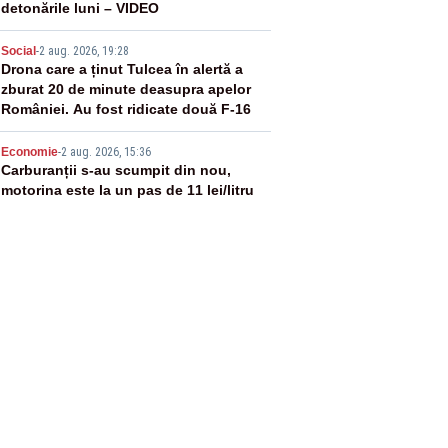
detonările luni – VIDEO
4
Social
-
2 aug. 2026, 19:28
Drona care a ținut Tulcea în alertă a
zburat 20 de minute deasupra apelor
României. Au fost ridicate două F-16
5
Economie
-
2 aug. 2026, 15:36
Carburanții s-au scumpit din nou,
motorina este la un pas de 11 lei/litru