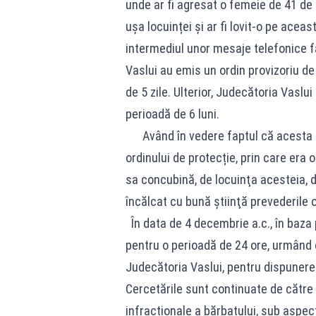
unde ar fi agresat o femeie de 41 de 
ușa locuinței și ar fi lovit-o pe acea
intermediul unor mesaje telefonice faț
Vaslui au emis un ordin provizoriu de
de 5 zile. Ulterior, Judecătoria Vaslu
perioadă de 6 luni.
Având în vedere faptul că acesta av
ordinului de protecție, prin care era
sa concubină, de locuinţa acesteia, d
încălcat cu bună ştiinţă prevederile o
În data de 4 decembrie a.c., în baza p
pentru o perioadă de 24 ore, urmând 
Judecătoria Vaslui, pentru dispunere
Cercetările sunt continuate de către po
infracționale a bărbatului, sub aspect