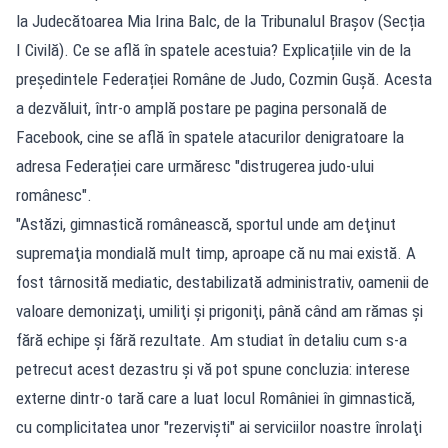
la Judecătoarea Mia Irina Balc, de la Tribunalul Brașov (Secția
I Civilă). Ce se află în spatele acestuia? Explicațiile vin de la
președintele Federației Române de Judo, Cozmin Gușă. Acesta
a dezvăluit, într-o amplă postare pe pagina personală de
Facebook, cine se află în spatele atacurilor denigratoare la
adresa Federației care urmăresc "distrugerea judo-ului
românesc".
"Astăzi, gimnastică românească, sportul unde am deţinut
supremaţia mondială mult timp, aproape că nu mai există. A
fost târnosită mediatic, destabilizată administrativ, oamenii de
valoare demonizaţi, umiliţi şi prigoniţi, până când am rămas şi
fără echipe şi fără rezultate. Am studiat în detaliu cum s-a
petrecut acest dezastru şi vă pot spune concluzia: interese
externe dintr-o tară care a luat locul României în gimnastică,
cu complicitatea unor "rezervişti" ai serviciilor noastre înrolaţi