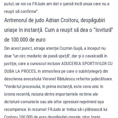
putut, iar noi ca FRJudo am dat o şansă încă unuia care nu a
reușit să confirme".
Antrenorul de judo Adrian Croitoru, despăgubiri
uriașe în instanţă. Cum a reușit să dea o "lovitură"
de 100.000 de euro
Din acest punct, atrage atenția Cozmin Gușă, a început nu
doar "un circ mediatic de joasă speţă", dar şi o cavalcadă în
justiţie, care a cunoscut inclusiv ADUCEREA SPORTIVILOR CU
DUBA LA PROCES, în atmosfera pe care o subînţelegeţi din
descrierea avocatului Veronel Rădulescu referitor judecătoare.
"Verdictul procesului, în prima instanţă, este ceva unic în
istoria recentă, niciuna dintre importantele victime ale
dictaturii comuniste sau ale altor opresiuni neprimind așa
recompensa: în rezumat FRJudo ar trebui să-i plătească lui
Croitoru 100 000 de euro despăgubiri morale, plus toate