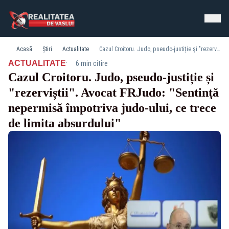
Acasă
Știri
Actualitate
Cazul Croitoru. Judo, pseudo-justiție și "rezerviștii". Avocat FRJudo: "Sentinţă nepermisă împotriva judo-ului, ce trece de limita absurdului"
·
ACTUALITATE
6 min citire
Cazul Croitoru. Judo, pseudo-justiție și
"rezerviștii". Avocat FRJudo: "Sentinţă
nepermisă împotriva judo-ului, ce trece
de limita absurdului"