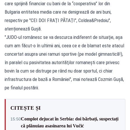
care sprijină financiar cu bani de la “cooperativa” lor din
Bulgaria entitatea media care ne denigrează de ani buni,
respectiv pe "CEI DOI FRAŢI PĂTAŢI", Coldea&Predoiu",
atenționează Gușă.
"JUDO-ul românesc se va descurca indiferent de situaţie, aşa
cum am făcut-o în ultimii ani, ceea ce e de blamat este atacul
concertat asupra unei ramuri sportive (pe model gimnastică!),
în paralel cu pasivitatea autorităţilor romaneşti care privesc
bovin la cum se distruge pe rând nu doar sportul, ci chiar
infrastructura de bază a României", mai notează Cozmin Gușă,
pe finalul postării.
CITEȘTE ȘI
Complot dejucat în Serbia: doi bărbați, suspectați
15:50
că plănuiau asasinarea lui Vučić