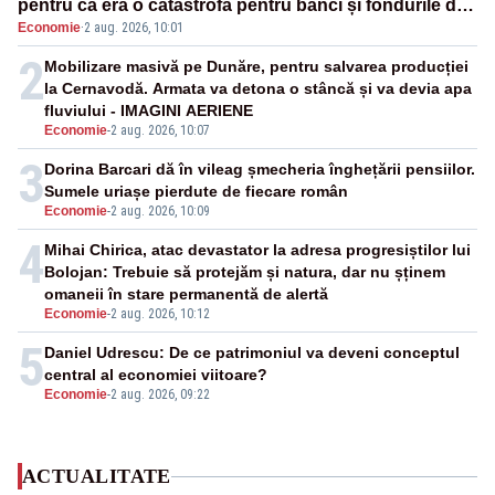
pentru că era o catastrofă pentru bănci și fondurile de
Economie
·
2 aug. 2026, 10:01
pensii
2
Mobilizare masivă pe Dunăre, pentru salvarea producției
la Cernavodă. Armata va detona o stâncă și va devia apa
fluviului - IMAGINI AERIENE
Economie
-
2 aug. 2026, 10:07
3
Dorina Barcari dă în vileag șmecheria înghețării pensiilor.
Sumele uriașe pierdute de fiecare român
Economie
-
2 aug. 2026, 10:09
4
Mihai Chirica, atac devastator la adresa progresiștilor lui
Bolojan: Trebuie să protejăm și natura, dar nu șținem
omaneii în stare permanentă de alertă
Economie
-
2 aug. 2026, 10:12
5
Daniel Udrescu: De ce patrimoniul va deveni conceptul
central al economiei viitoare?
Economie
-
2 aug. 2026, 09:22
ACTUALITATE