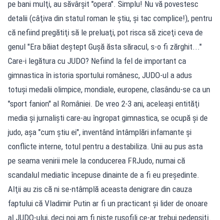
pe bani mulţi, au săvârşit "opera". Simplu! Nu vă povestesc
detalii (câţiva din statul roman le ştiu, şi tac complice!), pentru
că nefiind pregătiţi să le preluaţi, pot risca să ziceţi ceva de
genul "Era băiat deştept Guşă ăsta săracul, s-o fi zărghit..."
Care-i legătura cu JUDO? Nefiind la fel de important ca
gimnastica în istoria sportului românesc, JUDO-ul a adus
totuşi medalii olimpice, mondiale, europene, clasându-se ca un
"sport fanion" al României. De vreo 2-3 ani, aceleaşi entităţi
media şi jurnalişti care-au îngropat gimnastica, se ocupă şi de
judo, așa "cum știu ei", inventând întâmplări infamante şi
conflicte interne, totul pentru a destabiliza. Unii au pus asta
pe seama venirii mele la conducerea FRJudo, numai că
scandalul mediatic începuse dinainte de a fi eu preşedinte.
Alţii au zis că ni se-ntâmplă aceasta denigrare din cauza
faptului că Vladimir Putin ar fi un practicant şi lider de onoare
al JUDO-ului, deci noi am fi nişte rusofili ce-ar trebui pedepsiţi.