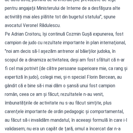
pentru angajaţii Ministerului de Interne de a desfășura alte
activități mai ales plătite tot din bugetul statului", spune
avocatul Veronel Rădulescu.
Pe Adrian Croitoru, își continuă Cozmin Gușă expunerea, fost
campion de judo cu rezultate importante în plan internaţional,
"noi am decis să-l aşezăm antrenor al băieţilor judoka, în
scopul de a dinamiza activitatea; deşi am fost sfătuit că n-ar
fi cel mai potrivit (de către persoane superioare mie, ca rang şi
expertiză în judo), colegii mei, şi-n special Florin Bercean, au
gândit că e bine să-i mai dăm o şansă unui fost campion
român, ceea ce am şi făcut; rezultatele n-au venit,
îmbunatăţirile de activitate nu s-au făcut simţite, plus
carenţele importante de ordin pedagogic şi comportamental,
au făcut să-i invalidăm mandatul, în aceeaşi formulă în care i-l
validasem; nu era un capăt de ţară, omul a încercat dar n-a