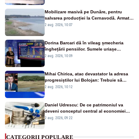
Mobilizare masivă pe Dunăre, pentru
salvarea producției la Cernavodă. Armata
va detona o stâncă și va devia apa
2 aug. 2026, 10:07
fluviului - IMAGINI AERIENE
Dorina Barcari dă în vileag șmecheria
înghețării pensiilor. Sumele uriașe
pierdute de fiecare român
2 aug. 2026, 10:09
Mihai Chirica, atac devastator la adresa
progresiștilor lui Bolojan: Trebuie să
protejăm și natura, dar nu șținem omaneii
2 aug. 2026, 10:12
în stare permanentă de alertă
Daniel Udrescu: De ce patrimoniul va
deveni conceptul central al economiei
viitoare?
2 aug. 2026, 09:22
CATEGORII POPULARE