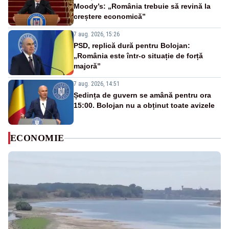
Moody’s: „România trebuie să revină la
creștere economică”
7 aug. 2026, 15:26
PSD, replică dură pentru Bolojan:
„România este într-o situație de forță
majoră”
7 aug. 2026, 14:51
Ședința de guvern se amână pentru ora
15:00. Bolojan nu a obținut toate avizele
ECONOMIE