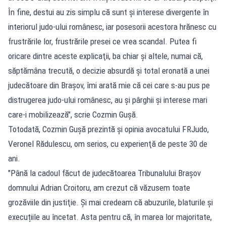
În fine, destui au zis simplu că sunt şi interese divergente în
interiorul judo-ului românesc, iar posesorii acestora hrănesc cu
frustrările lor, frustrările presei ce vrea scandal. Putea fi
oricare dintre aceste explicaţii, ba chiar şi altele, numai că,
săptămâna trecută, o decizie absurdă şi total eronată a unei
judecătoare din Braşov, îmi arată mie că cei care s-au pus pe
distrugerea judo-ului românesc, au şi pârghii şi interese mari
care-i mobilizează", scrie Cozmin Gușă.
Totodată, Cozmin Gușă prezintă și opinia avocatului FRJudo,
Veronel Rădulescu, om serios, cu experienţă de peste 30 de
ani.
"Până la cadoul făcut de judecătoarea Tribunalului Brașov
domnului Adrian Croitoru, am crezut că văzusem toate
grozăviile din justiţie. Și mai credeam că abuzurile, blaturile și
execuțiile au încetat. Asta pentru că, în marea lor majoritate,