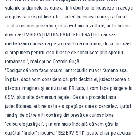
salariile şi diurnele pe care ar fi trebuit să le încaseze în acești
ani, plus scuze publice, etc. , adică pe cineva care şi-a făcut
treaba necorespunzător şi n-a avut nici rezultate, ar trebui nu
doar să-l ÎMBOGAȚIM DIN BANII FEDERAȚIEI, dar sa-l
mediatizăm cumva ca pe vreo victimă meritorie, de ce nu, să-l
și propunem pentru vreo funcție de conducere prin sportul
românesc!", mai spune Cozmin Gușă.
"Desigur că vom face recurs, iar treburile nu vor rămâne aşa.
În plus, dacă vom considera că, prin decizia ei, judecătoarea a
afectat imaginea şi activitatea FRJudo, îi vom face plângere la
CSM, plus alte demersuri legale. De ce a procedat aşa
judecătoarea, ei bine asta e o speţă pe care o cercetez, ajutat
fiind şi de către alţi confraţi din presă ce cunosc bine
"culoarele justiţiei", şi n-am nicio îndoială că vom găsi la
capătul "firelor" niscaiva "REZERVIŞTI", poate chiar pe aceiaşi