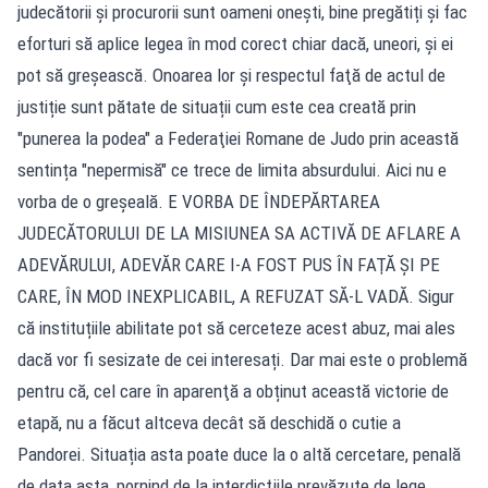
judecătorii și procurorii sunt oameni oneşti, bine pregătiți și fac
eforturi să aplice legea în mod corect chiar dacă, uneori, şi ei
pot să greșească. Onoarea lor și respectul faţă de actul de
justiție sunt pătate de situații cum este cea creată prin
"punerea la podea" a Federaţiei Romane de Judo prin această
sentința "nepermisă" ce trece de limita absurdului. Aici nu e
vorba de o greșeală. E VORBA DE ÎNDEPĂRTAREA
JUDECĂTORULUI DE LA MISIUNEA SA ACTIVĂ DE AFLARE A
ADEVĂRULUI, ADEVĂR CARE I-A FOST PUS ÎN FAŢĂ ŞI PE
CARE, ÎN MOD INEXPLICABIL, A REFUZAT SĂ-L VADĂ. Sigur
că instituțiile abilitate pot să cerceteze acest abuz, mai ales
dacă vor fi sesizate de cei interesați. Dar mai este o problemă
pentru că, cel care în aparenţă a obținut această victorie de
etapă, nu a făcut altceva decât să deschidă o cutie a
Pandorei. Situația asta poate duce la o altă cercetare, penală
de data asta, pornind de la interdicţiile prevăzute de lege