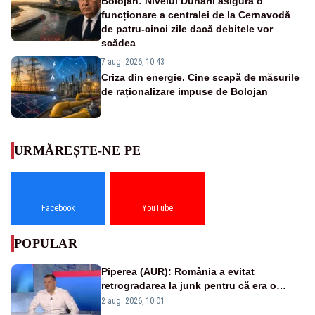
Bolojan: Nivelul Dunării asigură o
funcționare a centralei de la Cernavodă
de patru-cinci zile dacă debitele vor
scădea
7 aug. 2026, 10:43
Criza din energie. Cine scapă de măsurile
de raționalizare impuse de Bolojan
URMĂREȘTE-NE PE
Facebook
YouTube
POPULAR
Piperea (AUR): România a evitat
retrogradarea la junk pentru că era o
catastrofă pentru bănci și fondurile de
2 aug. 2026, 10:01
pensii