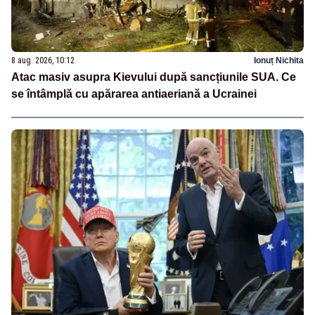
8 aug. 2026, 10:12
Ionuț Nichita
Atac masiv asupra Kievului după sancțiunile SUA. Ce
se întâmplă cu apărarea antiaeriană a Ucrainei