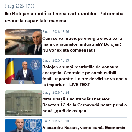
6 aug. 2026, 17:38
Ilie Bolojan anunță ieftinirea carburanților: Petromidia
revine la capacitate maximă
6 aug. 2026, 15:36
Cum se va întrerupe energia electrică la
marii consumatori industriali? Bolojan:
Nu vor exista compensații
6 aug. 2026, 15:33
Bolojan anunță restricțiile de consum
energetic. Centralele pe combustibili
fosili, repornite. La ore de vârf se va apela
la importuri - LIVE TEXT
6 aug. 2026, 15:24
Miza uriașă a scufundării barjelor.
Reactorul 2 de la Cernavodă poate primi o
nouă „gură de oxigen”
6 aug. 2026, 15:23
Alexandru Nazare, veste bună: Economia