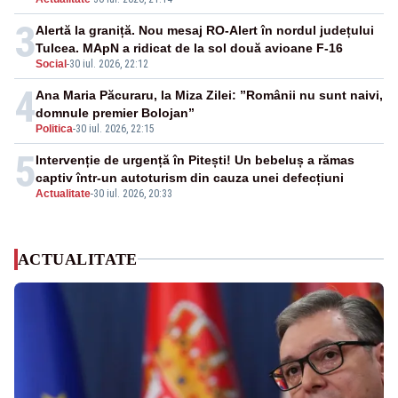
3
Alertă la graniță. Nou mesaj RO-Alert în nordul județului
Tulcea. MApN a ridicat de la sol două avioane F-16
Social
-
30 iul. 2026, 22:12
4
Ana Maria Păcuraru, la Miza Zilei: ”Românii nu sunt naivi,
domnule premier Bolojan”
Politica
-
30 iul. 2026, 22:15
5
Intervenție de urgență în Pitești! Un bebeluș a rămas
captiv într-un autoturism din cauza unei defecțiuni
Actualitate
-
30 iul. 2026, 20:33
ACTUALITATE