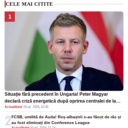
CELE MAI CITITE
1
Situație fără precedent în Ungaria! Peter Magyar
declară criză energetică după oprirea centralei de la
Actualitate
·
30 iul. 2026, 20:45
Paks
2
FCSB, umilită de Auda! Roș-albaștrii s-au făcut de râs și
au fost eliminați din Conference League
Actualitate
-
30 iul. 2026, 21:14