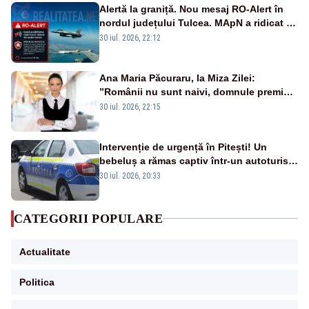
Alertă la graniță. Nou mesaj RO-Alert în
nordul județului Tulcea. MApN a ridicat de
la sol două avioane F-16
30 iul. 2026, 22:12
Ana Maria Păcuraru, la Miza Zilei:
”Românii nu sunt naivi, domnule premier
Bolojan”
30 iul. 2026, 22:15
Intervenție de urgență în Pitești! Un
bebeluș a rămas captiv într-un autoturism
din cauza unei defecțiuni
30 iul. 2026, 20:33
CATEGORII POPULARE
Actualitate
Politica