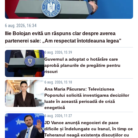
6 aug. 2026, 16:34
Ilie Bolojan evită un răspuns clar despre averea
partenerei sale: „Am respectat întotdeauna legea”
6 aug. 2026, 15:39
Guvernul a adoptat o hotărâre care
aprobă planurile de pregătire pentru
riscuri
6 aug. 2026, 15:18
Ana Maria Păcuraru: Televiziunea
Poporului solicită investigarea deciziilor
luate în această perioadă de criză
enegetică
6 aug. 2026, 11:27
JD Vance anunță negocieri de pace
dificile și îndelungate cu Iranul, în timp ce
Teheranul neagă existența discuțiilor cu