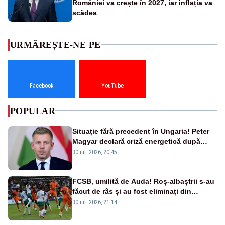
României va crește în 2027, iar inflația va
scădea
URMĂREȘTE-NE PE
Facebook
YouTube
POPULAR
Situație fără precedent în Ungaria! Peter
Magyar declară criză energetică după
oprirea centralei de la Paks
30 iul. 2026, 20:45
FCSB, umilită de Auda! Roș-albaștrii s-au
făcut de râs și au fost eliminați din
Conference League
30 iul. 2026, 21:14