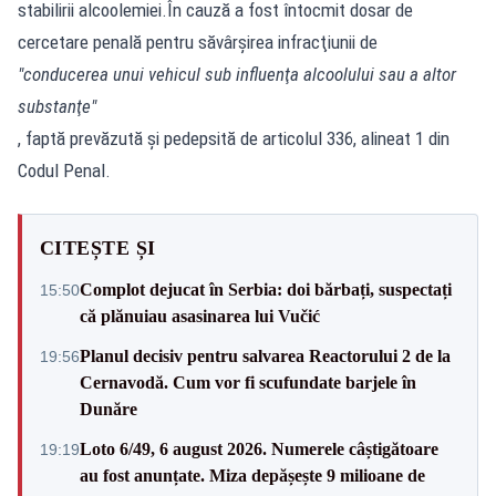
stabilirii alcoolemiei.În cauză a fost întocmit dosar de
cercetare penală pentru săvârşirea infracţiunii de
"conducerea unui vehicul sub influenţa alcoolului sau a altor
substanţe"
, faptă prevăzută și pedepsită de articolul 336, alineat 1 din
Codul Penal.
CITEȘTE ȘI
Complot dejucat în Serbia: doi bărbați, suspectați
15:50
că plănuiau asasinarea lui Vučić
Planul decisiv pentru salvarea Reactorului 2 de la
19:56
Cernavodă. Cum vor fi scufundate barjele în
Dunăre
Loto 6/49, 6 august 2026. Numerele câștigătoare
19:19
au fost anunțate. Miza depășește 9 milioane de