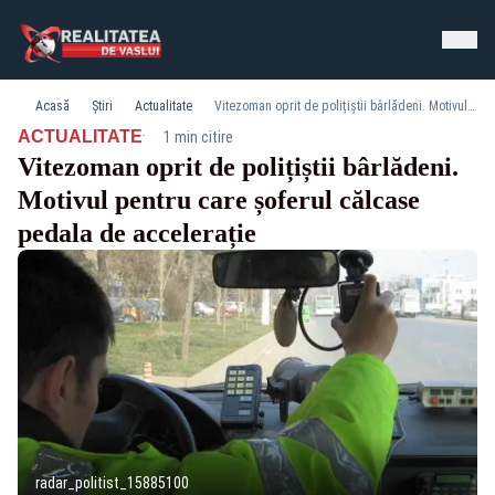
Acasă
Știri
Actualitate
Vitezoman oprit de polițiștii bârlădeni. Motivul pentru care șoferul călcase pedala de accelerație
·
ACTUALITATE
1 min citire
Vitezoman oprit de polițiștii bârlădeni.
Motivul pentru care șoferul călcase
pedala de accelerație
radar_politist_15885100