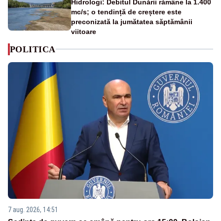
Hidrologi: Debitul Dunării rămâne la 1.400
mc/s; o tendință de creștere este
preconizată la jumătatea săptămânii
viitoare
POLITICA
7 aug. 2026, 14:51