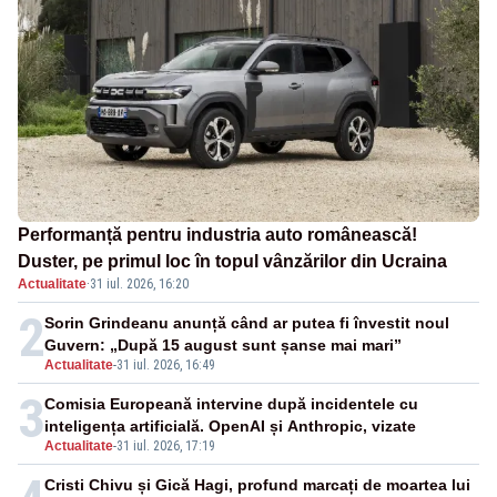
Performanță pentru industria auto românească!
Duster, pe primul loc în topul vânzărilor din Ucraina
Actualitate
·
31 iul. 2026, 16:20
2
Sorin Grindeanu anunță când ar putea fi învestit noul
Guvern: „După 15 august sunt șanse mai mari”
Actualitate
-
31 iul. 2026, 16:49
3
Comisia Europeană intervine după incidentele cu
inteligența artificială. OpenAI și Anthropic, vizate
Actualitate
-
31 iul. 2026, 17:19
Cristi Chivu și Gică Hagi, profund marcați de moartea lui