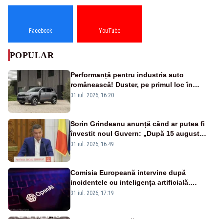
Facebook
YouTube
POPULAR
Performanță pentru industria auto
românească! Duster, pe primul loc în
topul vânzărilor din Ucraina
31 iul. 2026, 16:20
Sorin Grindeanu anunță când ar putea fi
învestit noul Guvern: „După 15 august
sunt șanse mai mari”
31 iul. 2026, 16:49
Comisia Europeană intervine după
incidentele cu inteligența artificială.
OpenAI și Anthropic, vizate
31 iul. 2026, 17:19