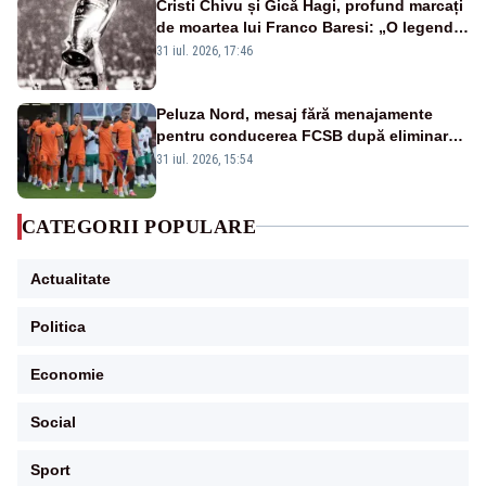
Cristi Chivu și Gică Hagi, profund marcați
de moartea lui Franco Baresi: „O legendă
a fotbalului mondial”
31 iul. 2026, 17:46
Peluza Nord, mesaj fără menajamente
pentru conducerea FCSB după eliminarea
rușinoasă din Conference League
31 iul. 2026, 15:54
CATEGORII POPULARE
Actualitate
Politica
Economie
Social
Sport