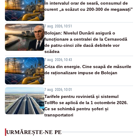
În intervalul orar de seară, consumul de
curent „a scăzut cu 200-300 de megawați”
7 aug. 2026, 10:51
Bolojan: Nivelul Dunării asigură o
funcționare a centralei de la Cernavodă
de patru-cinci zile dacă debitele vor
scădea
7 aug. 2026, 10:43
Criza din energie. Cine scapă de măsurile
de raționalizare impuse de Bolojan
7 aug. 2026, 10:01
Tarifele pentru rovinietă și sistemul
TollRo se aplică de la 1 octombrie 2026.
Ce se schimbă pentru șoferi și
transportatori
URMĂREȘTE-NE PE