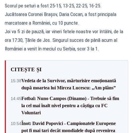
Scorul pe seturi a fost 25-15, 13-25, 22-25, 16-25.
Jucătoarea Coronei Brașov, Daria Cocan, a fost principala
marcatoare a României, cu 10 puncte.
Joi va fi zi de pauză, iar vineri fetele noastre vor întâlni, de la
ora 17:30, Țările de Jos. Singurul succes de până acum al
României a venit în meciul cu Serbia, scor 3 la 1.
CITEȘTE ȘI
Vedeta de la Survivor, mărturisire emoționantă
15:38
după moartea lui Mircea Lucescu: „Am plâns”
Fotbal: Nuno Campos (Dinamo) - Trebuie să fim
14:45
la cel mai înalt nivel pentru a câștiga cu FC
Voluntari
Înot: David Popovici - Campionatele Europene
10:54
pot fi mai tari decât mondialele după revenirea