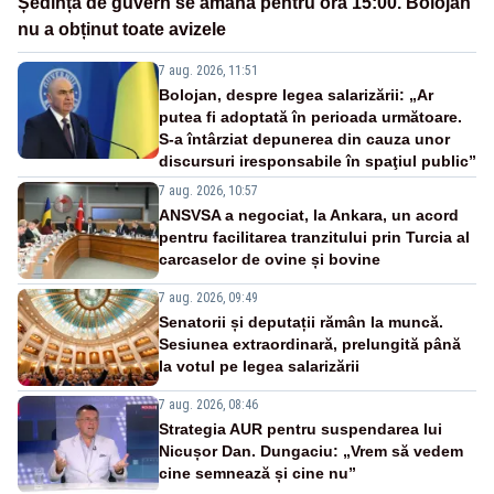
Ședința de guvern se amână pentru ora 15:00. Bolojan
nu a obținut toate avizele
7 aug. 2026, 11:51
Bolojan, despre legea salarizării: „Ar
putea fi adoptată în perioada următoare.
S-a întârziat depunerea din cauza unor
discursuri iresponsabile în spaţiul public”
7 aug. 2026, 10:57
ANSVSA a negociat, la Ankara, un acord
pentru facilitarea tranzitului prin Turcia al
carcaselor de ovine și bovine
7 aug. 2026, 09:49
Senatorii și deputații rămân la muncă.
Sesiunea extraordinară, prelungită până
la votul pe legea salarizării
7 aug. 2026, 08:46
Strategia AUR pentru suspendarea lui
Nicușor Dan. Dungaciu: „Vrem să vedem
cine semnează și cine nu”