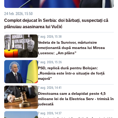
24 feb. 2026, 15:50
Complot dejucat în Serbia: doi bărbați, suspectați că
plănuiau asasinarea lui Vučić
7 aug. 2026, 15:38
Vedeta de la Survivor, mărturisire
emoționantă după moartea lui Mircea
Lucescu: „Am plâns”
7 aug. 2026, 15:26
PSD, replică dură pentru Bolojan:
„România este într-o situație de forță
majoră”
7 aug. 2026, 14:41
Directoarea care a delapidat peste 4,5
milioane lei de la Electrica Serv - trimisă în
judecată
7 aug. 2026, 14:37