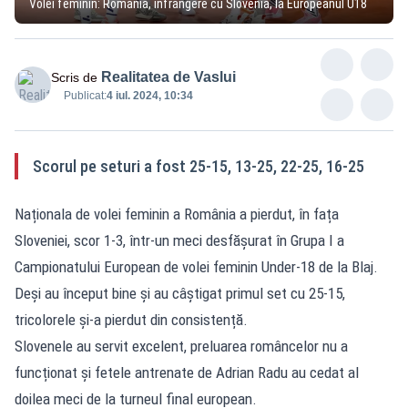
Volei feminin: România, înfrângere cu Slovenia, la Europeanul U18
Realitatea de Vaslui
Scris de
Publicat:
4 iul. 2024, 10:34
Scorul pe seturi a fost 25-15, 13-25, 22-25, 16-25
Naționala de volei feminin a România a pierdut, în fața
Sloveniei, scor 1-3, într-un meci desfăşurat în Grupa I a
Campionatului European de volei feminin Under-18 de la Blaj.
Deși au început bine și au câștigat primul set cu 25-15,
tricolorele și-a pierdut din consistență.
Slovenele au servit excelent, preluarea româncelor nu a
funcționat și fetele antrenate de Adrian Radu au cedat al
doilea meci de la turneul final european.