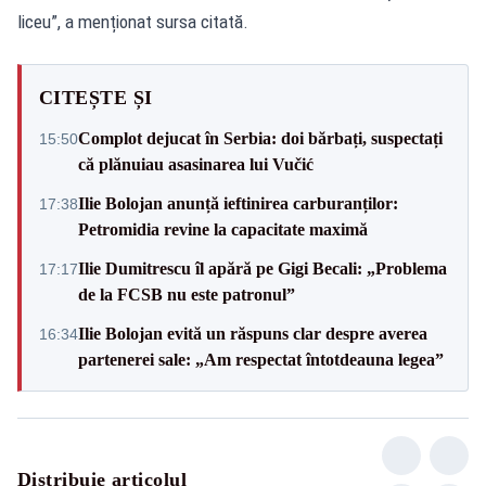
liceu”, a menționat sursa citată.
CITEȘTE ȘI
Complot dejucat în Serbia: doi bărbați, suspectați
15:50
că plănuiau asasinarea lui Vučić
Ilie Bolojan anunță ieftinirea carburanților:
17:38
Petromidia revine la capacitate maximă
Ilie Dumitrescu îl apără pe Gigi Becali: „Problema
17:17
de la FCSB nu este patronul”
Ilie Bolojan evită un răspuns clar despre averea
16:34
partenerei sale: „Am respectat întotdeauna legea”
Distribuie articolul