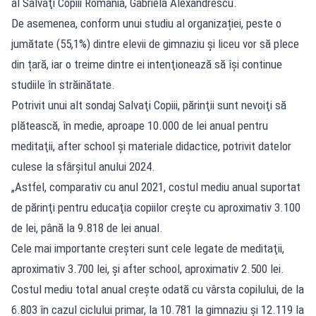
al Salvaţi Copiii România, Gabriela Alexandrescu.
De asemenea, conform unui studiu al organizației, peste o
jumătate (55,1%) dintre elevii de gimnaziu şi liceu vor să plece
din țară, iar o treime dintre ei intenţionează să îşi continue
studiile în străinătate.
Potrivit unui alt sondaj Salvaţi Copiii, părinţii sunt nevoiţi să
plătească, în medie, aproape 10.000 de lei anual pentru
meditaţii, after school şi materiale didactice, potrivit datelor
culese la sfârșitul anului 2024.
„Astfel, comparativ cu anul 2021, costul mediu anual suportat
de părinţi pentru educaţia copiilor creşte cu aproximativ 3.100
de lei, până la 9.818 de lei anual.
Cele mai importante creşteri sunt cele legate de meditaţii,
aproximativ 3.700 lei, şi after school, aproximativ 2.500 lei.
Costul mediu total anual creşte odată cu vârsta copilului, de la
6.803 în cazul ciclului primar, la 10.781 la gimnaziu şi 12.119 la