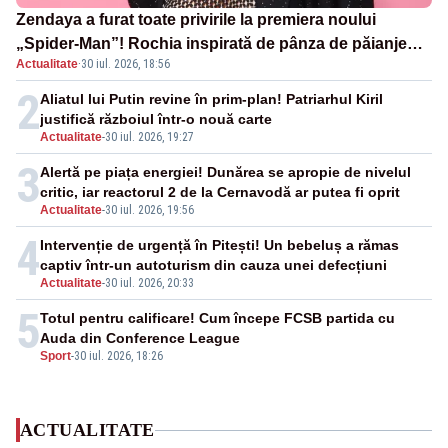
Zendaya a furat toate privirile la premiera noului
„Spider-Man”! Rochia inspirată de pânza de păianjen a
Actualitate
·
30 iul. 2026, 18:56
făcut senzație
2
Aliatul lui Putin revine în prim-plan! Patriarhul Kiril
justifică războiul într-o nouă carte
Actualitate
-
30 iul. 2026, 19:27
3
Alertă pe piața energiei! Dunărea se apropie de nivelul
critic, iar reactorul 2 de la Cernavodă ar putea fi oprit
Actualitate
-
30 iul. 2026, 19:56
4
Intervenție de urgență în Pitești! Un bebeluș a rămas
captiv într-un autoturism din cauza unei defecțiuni
Actualitate
-
30 iul. 2026, 20:33
5
Totul pentru calificare! Cum începe FCSB partida cu
Auda din Conference League
Sport
-
30 iul. 2026, 18:26
ACTUALITATE