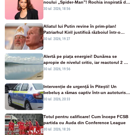
noului „Spider-Man”! Rochia inspirată de
pânza de păianjen a făcut senzație
30 iul. 2026, 18:56
Aliatul lui Putin revine în prim-plan!
Patriarhul Kiril justifică războiul într-o
nouă carte
30 iul. 2026, 19:27
Alertă pe piața energiei! Dunărea se
apropie de nivelul critic, iar reactorul 2 de
la Cernavodă ar putea fi oprit
30 iul. 2026, 19:56
Intervenție de urgență în Pitești! Un
bebeluș a rămas captiv într-un autoturism
din cauza unei defecțiuni
30 iul. 2026, 20:33
Totul pentru calificare! Cum începe FCSB
partida cu Auda din Conference League
30 iul. 2026, 18:26