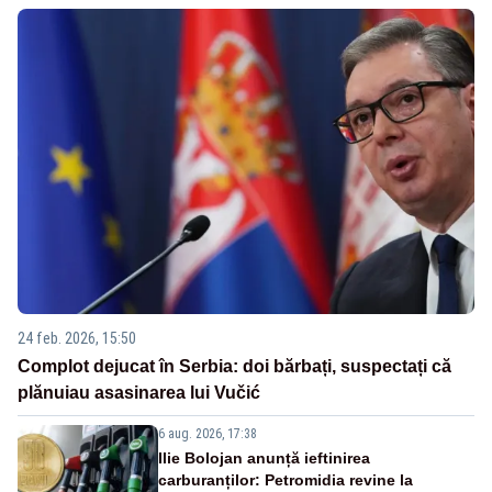
24 feb. 2026, 15:50
Complot dejucat în Serbia: doi bărbați, suspectați că
plănuiau asasinarea lui Vučić
6 aug. 2026, 17:38
Ilie Bolojan anunță ieftinirea
carburanților: Petromidia revine la