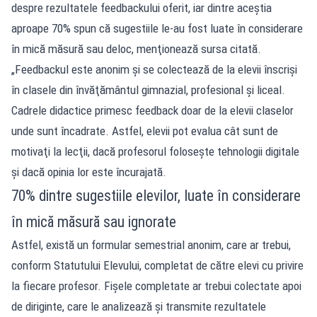
despre rezultatele feedbackului oferit, iar dintre aceştia
aproape 70% spun că sugestiile le-au fost luate în considerare
în mică măsură sau deloc, menţionează sursa citată.
„Feedbackul este anonim şi se colectează de la elevii înscrişi
în clasele din învăţământul gimnazial, profesional şi liceal.
Cadrele didactice primesc feedback doar de la elevii claselor
unde sunt încadrate. Astfel, elevii pot evalua cât sunt de
motivaţi la lecţii, dacă profesorul foloseşte tehnologii digitale
şi dacă opinia lor este încurajată.
70% dintre sugestiile elevilor, luate în considerare
în mică măsură sau ignorate
Astfel, există un formular semestrial anonim, care ar trebui,
conform Statutului Elevului, completat de către elevi cu privire
la fiecare profesor. Fişele completate ar trebui colectate apoi
de diriginte, care le analizează şi transmite rezultatele