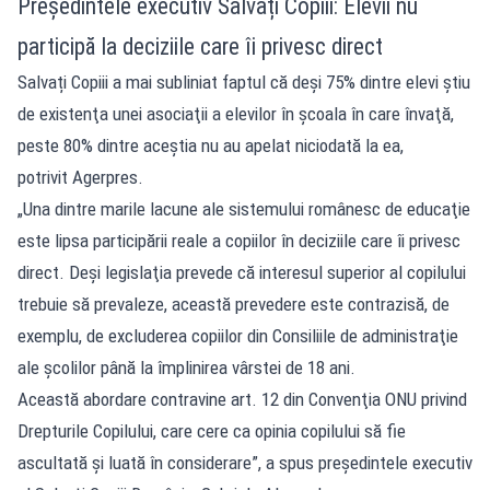
Președintele executiv Salvați Copiii: Elevii nu
participă la deciziile care îi privesc direct
Salvați Copiii a mai subliniat faptul că deși 75% dintre elevi ştiu
de existenţa unei asociaţii a elevilor în şcoala în care învaţă,
peste 80% dintre aceştia nu au apelat niciodată la ea,
potrivit Agerpres.
„Una dintre marile lacune ale sistemului românesc de educaţie
este lipsa participării reale a copiilor în deciziile care îi privesc
direct. Deşi legislaţia prevede că interesul superior al copilului
trebuie să prevaleze, această prevedere este contrazisă, de
exemplu, de excluderea copiilor din Consiliile de administraţie
ale şcolilor până la împlinirea vârstei de 18 ani.
Această abordare contravine art. 12 din Convenţia ONU privind
Drepturile Copilului, care cere ca opinia copilului să fie
ascultată şi luată în considerare”, a spus preşedintele executiv