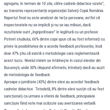
agregate, în termen de 10 zile, către cadrele didactice vizate”,
au transmis reprezentanții organizației Salvaţi Copiii România.
Raportul final nu este analizat de terţe persoane, astfel că
inspectoratele nu se implică şi nu se iau măsuri, dacă
rezultatele sunt „îngrijorătoare” în legătură cu un profesor.
Potrivit studiului, 66% dintre copii spun că au fost informaţi cu
privire la posibilitatea de a acorda feedback profesorilor, însă
doar 47% ştiu că există o metodologie care reglementează
acest lucru. Nivelul minim se întâlneşte în cazul elevilor din
Bucureşti, unde 30% răspund afirmativ, întrebaţi dacă au auzit
de metodologia de feedback.
Aproape o jumătate (43%) dintre elevi au acordat feedback
cadrelor didactice. Totodată, 8% dintre elevi susţin că au fost
sancţionaţi ca urmare a oferirii de feedback, principalele
sancţiuni fiind note mai scăzute sau avertizarea verbală.