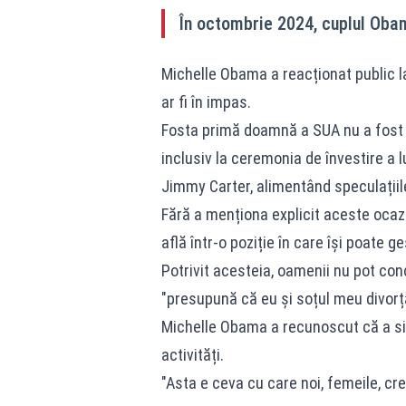
În octombrie 2024, cuplul Obam
Michelle Obama a reacționat public l
ar fi în impas.
Fosta primă doamnă a SUA nu a fost a
inclusiv la ceremonia de învestire a l
Jimmy Carter, alimentând speculațiil
Fără a menționa explicit aceste ocaz
află într-o poziție în care își poate 
Potrivit acesteia, oamenii nu pot con
"presupună că eu și soțul meu divorț
Michelle Obama a recunoscut că a sim
activități.
"Asta e ceva cu care noi, femeile, cr