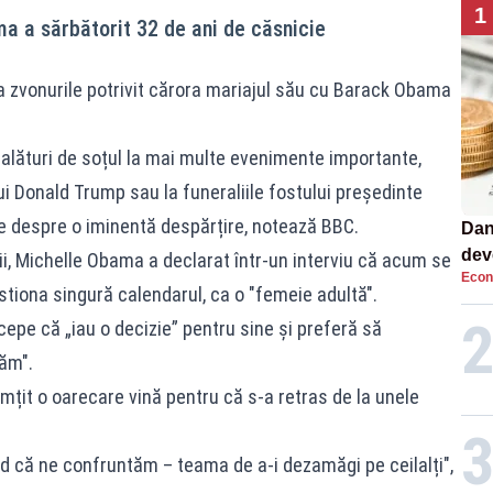
1
a a sărbătorit 32 de ani de căsnicie
a zvonurile potrivit cărora mariajul său cu Barack Obama
lături de soțul la mai multe evenimente importante,
ui Donald Trump sau la funeraliile fostului președinte
e despre o iminentă despărțire, notează BBC.
Dan
dev
ii, Michelle Obama a declarat într-un interviu că acum se
Econ
viit
gestiona singură calendarul, ca o "femeie adultă".
cepe că „iau o decizie” pentru sine și preferă să
ăm".
țit o oarecare vină pentru că s-a retras de la unele
ed că ne confruntăm – teama de a-i dezamăgi pe ceilalți",