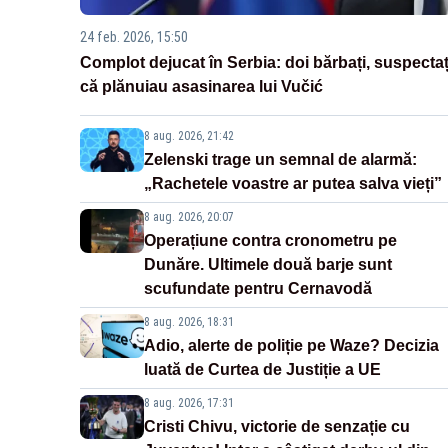
24 feb. 2026, 15:50
Complot dejucat în Serbia: doi bărbați, suspectaț
că plănuiau asasinarea lui Vučić
8 aug. 2026, 21:42
Zelenski trage un semnal de alarmă:
„Rachetele voastre ar putea salva vieți”
8 aug. 2026, 20:07
Operațiune contra cronometru pe
Dunăre. Ultimele două barje sunt
scufundate pentru Cernavodă
8 aug. 2026, 18:31
Adio, alerte de poliție pe Waze? Decizia
luată de Curtea de Justiție a UE
8 aug. 2026, 17:31
Cristi Chivu, victorie de senzație cu