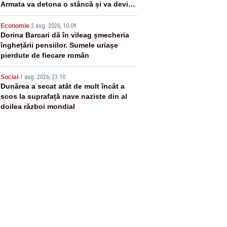
Armata va detona o stâncă și va devia
apa fluviului - IMAGINI AERIENE
4
Economie
-
2 aug. 2026, 10:09
Dorina Barcari dă în vileag șmecheria
înghețării pensiilor. Sumele uriașe
pierdute de fiecare român
5
Social
-
1 aug. 2026, 23:10
Dunărea a secat atât de mult încât a
scos la suprafață nave naziste din al
doilea război mondial