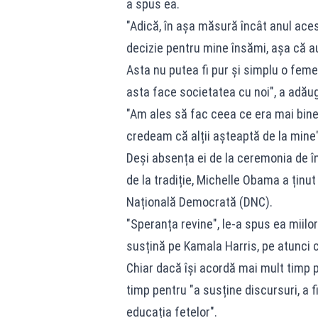
a spus ea.
"Adică, în așa măsură încât anul ace
decizie pentru mine însămi, așa că a
Asta nu putea fi pur și simplu o feme
asta face societatea cu noi", a adăug
"Am ales să fac ceea ce era mai bine
credeam că alții așteaptă de la mine
Deși absența ei de la ceremonia de î
de la tradiție, Michelle Obama a ținu
Națională Democrată (DNC).
"Speranța revine", le-a spus ea miil
susțină pe Kamala Harris, pe atunci c
Chiar dacă își acordă mai mult timp 
timp pentru "a susține discursuri, a fi
educația fetelor".