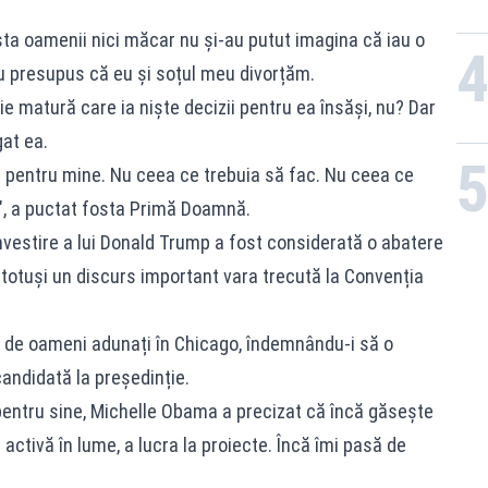
sta oamenii nici măcar nu și-au putut imagina că iau o
u presupus că eu și soțul meu divorțăm.
ie matură care ia niște decizii pentru ea însăși, nu? Dar
at ea.
 pentru mine. Nu ceea ce trebuia să fac. Nu ceea ce
", a puctat fosta Primă Doamnă.
nvestire a lui Donald Trump a fost considerată o abatere
t totuși un discurs important vara trecută la Convenția
or de oameni adunați în Chicago, îndemnându-i să o
andidată la președinție.
pentru sine, Michelle Obama a precizat că încă găsește
 activă în lume, a lucra la proiecte. Încă îmi pasă de