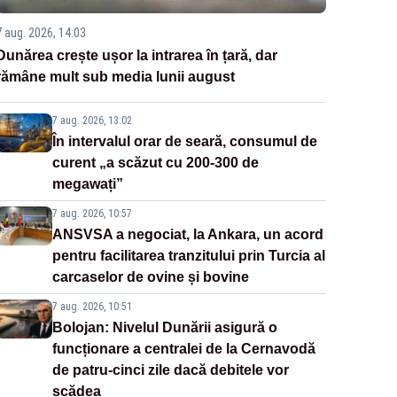
7 aug. 2026, 14:03
Dunărea crește ușor la intrarea în țară, dar
rămâne mult sub media lunii august
7 aug. 2026, 13:02
În intervalul orar de seară, consumul de
curent „a scăzut cu 200-300 de
megawați”
7 aug. 2026, 10:57
ANSVSA a negociat, la Ankara, un acord
pentru facilitarea tranzitului prin Turcia al
carcaselor de ovine și bovine
7 aug. 2026, 10:51
Bolojan: Nivelul Dunării asigură o
funcționare a centralei de la Cernavodă
de patru-cinci zile dacă debitele vor
scădea