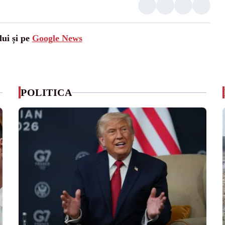
lui și pe
Google News
POLITICA