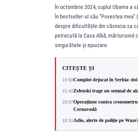
În octombrie 2024, cuplul Obama a să
În bestseller-ul său "Povestea mea" 
despre dificultățile din căsnicia sa ca
petrecută la Casa Albă, mărturisind 
singurătate și epuizare.
CITEȘTE ȘI
Complot dejucat în Serbia: doi 
15:50
Zelenski trage un semnal de ala
21:42
Operațiune contra cronometru 
20:07
Cernavodă
Adio, alerte de poliție pe Waze
18:31