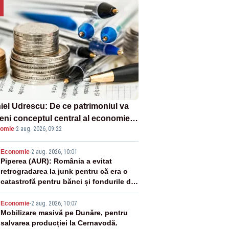
iel Udrescu: De ce patrimoniul va
eni conceptul central al economiei
omie
·
2 aug. 2026, 09:22
oare?
2
Economie
-
2 aug. 2026, 10:01
Piperea (AUR): România a evitat
retrogradarea la junk pentru că era o
catastrofă pentru bănci și fondurile de
pensii
3
Economie
-
2 aug. 2026, 10:07
Mobilizare masivă pe Dunăre, pentru
salvarea producției la Cernavodă.