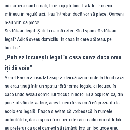
că oamenii sunt curați, bine îngrijiți, bine tratați. Oamenii
stăteau în regulă aici. I-au întrebat dacă vor să plece. Oamenii
n-au vrut să plece.
Și stăteau legal. Știți la ce mă refer când spun că stăteau
legal? Adică aveau domiciliul în casa în care stăteau, pe
buletin.”
„Poți să locuiești legal în casa cuiva dacă omul
îți dă voie”
Viorel Pașca a insistat asupra ideii că oamenii de la Dumbrava
nu erau ținuți într-un spațiu fără forme legale, ci locuiau în
case unde aveau domiciliul trecut în acte. El a explicat că, din
punctul său de vedere, acest lucru înseamnă că prezența lor
acolo era legală. Pașca a evitat să vorbească în numele
autorităților, dar a spus că își permite să creadă că instituțiile
au preferat ca acei oameni să rămână într-un loc unde erau