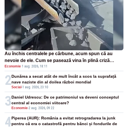
Au închis centralele pe cărbune, acum spun că au
nevoie de ele. Cum se pasează vina în plină criză
Economie
·
1 aug. 2026, 18:11
energetică
2
Dunărea a secat atât de mult încât a scos la suprafață
nave naziste din al doilea război mondial
Social
-
1 aug. 2026, 23:10
3
Daniel Udrescu: De ce patrimoniul va deveni conceptul
central al economiei viitoare?
Economie
-
2 aug. 2026, 09:22
4
Piperea (AUR): România a evitat retrogradarea la junk
pentru că era o catastrofă pentru bănci și fondurile de