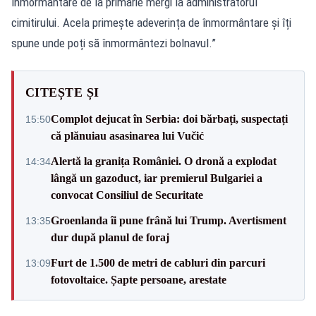
înmormântare de la primărie mergi la administratorul
cimitirului. Acela primește adeverința de înmormântare și îți
spune unde poți să înmormântezi bolnavul.”
CITEȘTE ȘI
Complot dejucat în Serbia: doi bărbați, suspectați
15:50
că plănuiau asasinarea lui Vučić
Alertă la granița României. O dronă a explodat
14:34
lângă un gazoduct, iar premierul Bulgariei a
convocat Consiliul de Securitate
Groenlanda îi pune frână lui Trump. Avertisment
13:35
dur după planul de foraj
Furt de 1.500 de metri de cabluri din parcuri
13:09
fotovoltaice. Șapte persoane, arestate