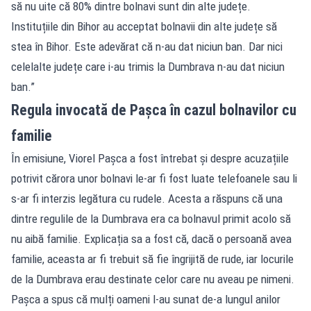
să nu uite că 80% dintre bolnavi sunt din alte județe.
Instituțiile din Bihor au acceptat bolnavii din alte județe să
stea în Bihor. Este adevărat că n-au dat niciun ban. Dar nici
celelalte județe care i-au trimis la Dumbrava n-au dat niciun
ban.”
Regula invocată de Pașca în cazul bolnavilor cu
familie
În emisiune, Viorel Pașca a fost întrebat și despre acuzațiile
potrivit cărora unor bolnavi le-ar fi fost luate telefoanele sau li
s-ar fi interzis legătura cu rudele. Acesta a răspuns că una
dintre regulile de la Dumbrava era ca bolnavul primit acolo să
nu aibă familie. Explicația sa a fost că, dacă o persoană avea
familie, aceasta ar fi trebuit să fie îngrijită de rude, iar locurile
de la Dumbrava erau destinate celor care nu aveau pe nimeni.
Pașca a spus că mulți oameni l-au sunat de-a lungul anilor