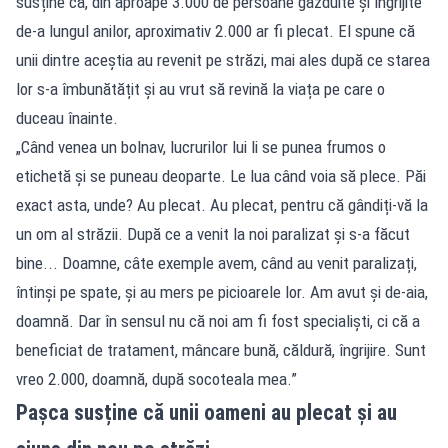
susține că, din aproape 3.000 de persoane găzduite și îngrijite
de-a lungul anilor, aproximativ 2.000 ar fi plecat. El spune că
unii dintre aceștia au revenit pe străzi, mai ales după ce starea
lor s-a îmbunătățit și au vrut să revină la viața pe care o
duceau înainte.
„Când venea un bolnav, lucrurilor lui li se punea frumos o
etichetă și se puneau deoparte. Le lua când voia să plece. Păi
exact asta, unde? Au plecat. Au plecat, pentru că gândiți-vă la
un om al străzii. După ce a venit la noi paralizat și s-a făcut
bine... Doamne, câte exemple avem, când au venit paralizați,
întinși pe spate, și au mers pe picioarele lor. Am avut și de-aia,
doamnă. Dar în sensul nu că noi am fi fost specialiști, ci că a
beneficiat de tratament, mâncare bună, căldură, îngrijire. Sunt
vreo 2.000, doamnă, după socoteala mea.”
Pașca susține că unii oameni au plecat și au