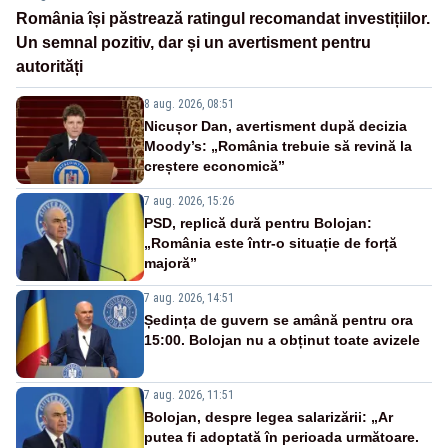
România își păstrează ratingul recomandat investițiilor.
Un semnal pozitiv, dar și un avertisment pentru
autorități
8 aug. 2026, 08:51
Nicușor Dan, avertisment după decizia
Moody’s: „România trebuie să revină la
creștere economică”
7 aug. 2026, 15:26
PSD, replică dură pentru Bolojan:
„România este într-o situație de forță
majoră”
7 aug. 2026, 14:51
Ședința de guvern se amână pentru ora
15:00. Bolojan nu a obținut toate avizele
7 aug. 2026, 11:51
Bolojan, despre legea salarizării: „Ar
putea fi adoptată în perioada următoare.