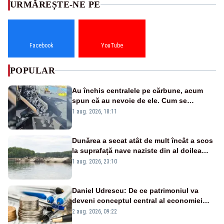
URMĂREȘTE-NE PE
Facebook
YouTube
POPULAR
Au închis centralele pe cărbune, acum
spun că au nevoie de ele. Cum se
pasează vina în plină criză energetică
1 aug. 2026, 18:11
Dunărea a secat atât de mult încât a scos
la suprafață nave naziste din al doilea
război mondial
1 aug. 2026, 23:10
Daniel Udrescu: De ce patrimoniul va
deveni conceptul central al economiei
viitoare?
2 aug. 2026, 09:22