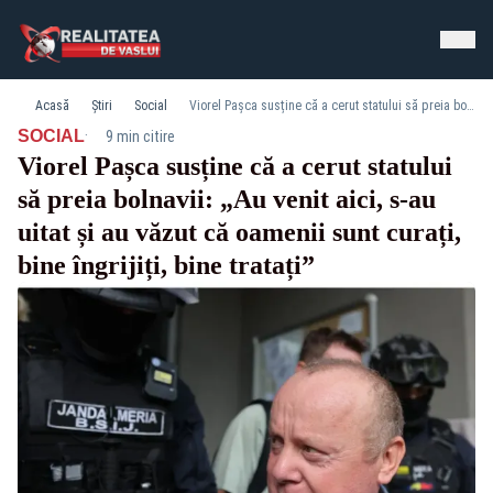
Acasă
Știri
Social
Viorel Pașca susține că a cerut statului să preia bolnavii: „Au venit aici, s-au uitat și au văzut că oamenii sunt curați, bine îngrijiți, bine tratați”
·
SOCIAL
9 min citire
Viorel Pașca susține că a cerut statului
să preia bolnavii: „Au venit aici, s-au
uitat și au văzut că oamenii sunt curați,
bine îngrijiți, bine tratați”