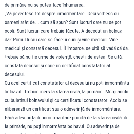
de primărie nu se putea face înhumarea.
„Vă povestesc tot despre înmormântare. Deci vorbesc cu
oameni atât de... cum să spun? Sunt lucruri care nu se pot
ocoli. Sunt lucruri care trebuie făcute. A decedat un bolnav,
da? Primul lucru care se face: îi suni și vine medicul. Vine
medicul și constată decesul. Îl întoarce, se uită să vadă că da,
trebuie să nu fie urme de violență, chestii de-astea. Se uită,
constată decesul și scrie un certificat constatator al
decesului.
Cu acel certificat constatator al decesului nu poți înmormânta
bolnavul. Trebuie mers la starea civilă, la primărie. Mergi acolo
cu buletinul bolnavului și cu certificatul constatator. Acolo se
eliberează un certificat sau o adeverință de înmormântare.
Fără adeverința de înmormântare primită de la starea civilă, de
la primărie, nu poți înmormânta bolnavul. Cu adeverința de