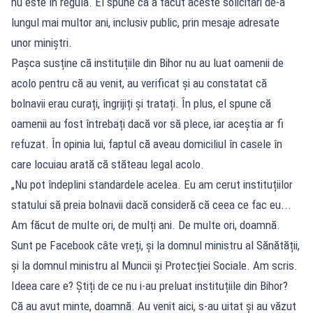
nu este în regulă. El spune că a făcut aceste solicitări de-a
lungul mai multor ani, inclusiv public, prin mesaje adresate
unor miniștri.
Pașca susține că instituțiile din Bihor nu au luat oamenii de
acolo pentru că au venit, au verificat și au constatat că
bolnavii erau curați, îngrijiți și tratați. În plus, el spune că
oamenii au fost întrebați dacă vor să plece, iar aceștia ar fi
refuzat. În opinia lui, faptul că aveau domiciliul în casele în
care locuiau arată că stăteau legal acolo.
„Nu pot îndeplini standardele acelea. Eu am cerut instituțiilor
statului să preia bolnavii dacă consideră că ceea ce fac eu...
Am făcut de multe ori, de mulți ani. De multe ori, doamnă.
Sunt pe Facebook câte vreți, și la domnul ministru al Sănătății,
și la domnul ministru al Muncii și Protecției Sociale. Am scris.
Ideea care e? Știți de ce nu i-au preluat instituțiile din Bihor?
Că au avut minte, doamnă. Au venit aici, s-au uitat și au văzut