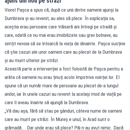
ajuns din nou pe străzi
Viorel Pașca a spus că, după ce unii dintre oamenii ajunși la
Dumbrava și-au revenit, au ales să plece. În explicația sa,
aceștia erau persoane care trăiseră ani întregi pe stradă și
care, odată ce nu mai erau imobilizate sau grav bolnave, au
simțit nevoia să se întoarcă la viața de dinainte. Pașca susține
că știe cazuri ale unor oameni care au plecat de la Dumbrava
și au murit ulterior pe străzi.
Această parte a intervenției a fost folosită de Pașca pentru a
arăta că oamenii nu erau ținuți acolo împotriva voinței lor. El
spune că un număr mare de persoane au plecat de-a lungul
anilor, iar în unele cazuri au revenit la același mod de viață pe
care îl aveau înainte să ajungă la Dumbrava.
„Vă dau așa, fără să stau pe gânduri, câteva nume de oameni
care au murit pe străzi. În Mureș e unul, în Arad sunt o
grămadă... Dar unde erau să plece? Păi n-au avut nimic. Dacă