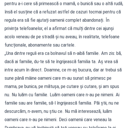
pentru a-i cere să primească o mamă, o bunică sau o altă rudă,
însă el susține că a refuzat astfel de cazuri tocmai pentru că
regula era să fie ajutați oamenii complet abandonați. În
privința telefoanelor, el a afirmat că mulți dintre cei ajunși
acolo veneau de pe stradă și nu aveau, în realitate, telefoane
funcționale, abonamente sau cartele.
„Una dintre reguli era ca bolnavul să n-aibă familie. Am zis: bă,
dacă ai familie, du-te să te îngrijească familia ta. Aș vrea să
intre acum în direct. Doamne, ce m-aș bucura, dar ar trebui să
sune până mâine oameni care m-au sunat să primesc pe
mama, pe bunica, pe mătușa, pe cutare și cutare, și am spus
nu. Nu luăm cu familie. Luăm oameni care n-au pe nimeni. Ai
familie sau are familie, să-l îngrijească familia. Păi știi, nu ne
descurcăm, n-avem, nu știu ce. Nu mă interesează, luăm
oameni care n-au pe nimeni. Deci oamenii care veneau la
Dumbrava, nu vă închipuiți că toți veneau cu telefoane la ei.