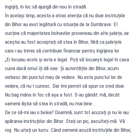
îngrijiți, în loc să ajungă din nou în stradă.
În același timp, acesta a atras atenția că nu doar instituțiile
din Bihor au avut legătură cu situația de la Dumbrava. El
susține că majoritatea bolnavilor proveneau din alte județe, iar
aceștia au fost acceptați să stea în Bihor, fără ca județele
care i-au trimis să contribuie financiar pentru îngrijirea lor.
„Ei locuiau acolo și asta e legal. Poți să locuiești legal în casa
cuiva dacă omul îți dă voie. Și autoritățile din Bihor, acum
vorbesc din punctul meu de vedere. Nu este punctul lor de
vedere, că nu-l cunosc. Dar îmi permit să spun ce cred doar.
Nu bag mâna în foc că așa a fost. S-au gândit: mă, decât
oamenii ăștia să stea în stradă, nu mai bine...
De ce să-mi iau o belea? Doamnă, sunt tot acuzați și nu le iau
apărarea instituțiilor din Bihor. Stați un pic, ascultați-mă. Vă
rog. Nu uitați un lucru. Când oamenii acuză instituțiile din Bihor,