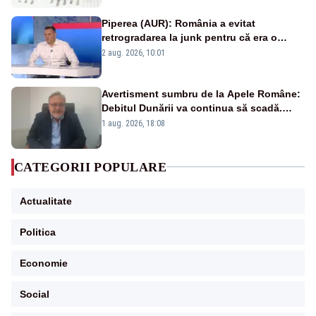
Piperea (AUR): România a evitat
retrogradarea la junk pentru că era o
catastrofă pentru bănci și fondurile de
2 aug. 2026, 10:01
pensii
Avertisment sumbru de la Apele Române:
Debitul Dunării va continua să scadă.
Cernavodă s-ar putea închide în 4 zile
1 aug. 2026, 18:08
CATEGORII POPULARE
Actualitate
Politica
Economie
Social