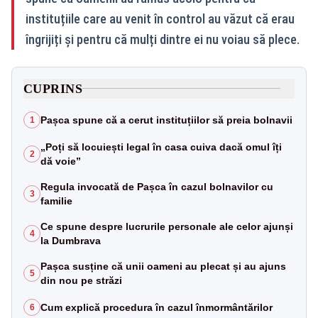
instituțiile care au venit în control au văzut că erau
îngrijiți și pentru că mulți dintre ei nu voiau să plece.
CUPRINS
Pașca spune că a cerut instituțiilor să preia bolnavii
1
„Poți să locuiești legal în casa cuiva dacă omul îți
2
dă voie”
Regula invocată de Pașca în cazul bolnavilor cu
3
familie
Ce spune despre lucrurile personale ale celor ajunși
4
la Dumbrava
Pașca susține că unii oameni au plecat și au ajuns
5
din nou pe străzi
Cum explică procedura în cazul înmormântărilor
6