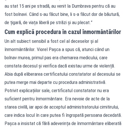
au stat 15 ani pe stradă, au venit la Dumbrava pentru că au
fost bolnavi. Când s-au făcut bine, li s-a făcut dor de băutură,
de țigară, de viața liberă pe străzi și au plecat.”
Cum explică procedura în cazul înmormântărilor
Un alt subiect sensibil a fost cel al deceselor și al
înmormântărilor. Viorel Pașca a spus că, atunci când un
bolnav murea, primul pas era chemarea medicului, care
constata decesul și verifica dacă existau urme de violență.
Abia după eliberarea certificatului constatator al decesului se
putea merge mai departe cu procedura administrativă.
Potrivit explicațiilor sale, certificatul constatator nu era
suficient pentru înmormântare. Era nevoie de acte de la
starea civilă, iar apoi de acceptul administratorului cimitirului,
care indica locul în care putea fi îngropată persoana decedată.
Pașca a insistat că fără adeverința de înmormântare eliberată