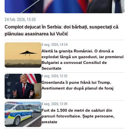
24 feb. 2026, 15:50
Complot dejucat în Serbia: doi bărbați, suspectați că
plănuiau asasinarea lui Vučić
8 aug. 2026, 14:34
Alertă la granița României. O dronă a
explodat lângă un gazoduct, iar premierul
Bulgariei a convocat Consiliul de
Securitate
8 aug. 2026, 13:35
Groenlanda îi pune frână lui Trump.
Avertisment dur după planul de foraj
8 aug. 2026, 13:09
Furt de 1.500 de metri de cabluri din
parcuri fotovoltaice. Șapte persoane,
arestate